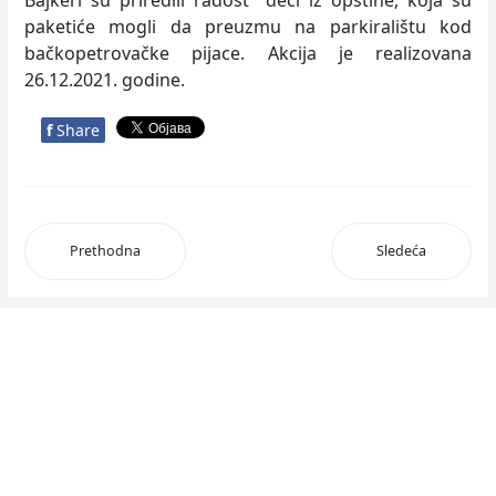
Bajkeri su priredili radost deci iz opštine, koja su
paketiće mogli da preuzmu na parkiralištu kod
bačkopetrovačke pijace. Akcija je realizovana
26.12.2021. godine.
f
Share
Prethodna
Sledeća