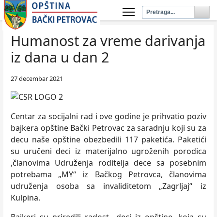
Humanost za vreme darivanja
iz dana u dan 2
27 decembar 2021
Centar za socijalni rad i ove godine je prihvatio poziv
bajkera opštine Bački Petrovac za saradnju koji su za
decu naše opštine obezbedili 117 paketića. Paketići
su uručeni deci iz materijalno ugroženih porodica
,članovima Udruženja roditelja dece sa posebnim
potrebama „MY“ iz Bačkog Petrovca, članovima
udruženja osoba sa invaliditetom „Zagrljaj“ iz
Kulpina.