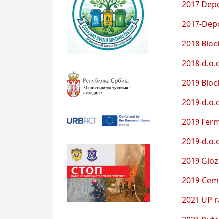
2017 Depo
2017-Depo
2018 Block
2018-d.o.
2019 Block
2019-d.o.
2019 Ferm
2019-d.o.
2019 Gloz
2019-Cema
2021 UP r