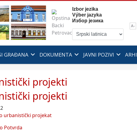
Izbor jezika
Výber jazyka
Избор језика
A-
SI GRAĐANA
DOKUMENTA
JAVNI POZIVI
ARH
istički projekti
istički projekti
22
o urbanistički projekat
o Potvrda