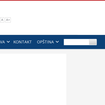
A
A+
IVA
KONTAKT
OPŠTINA