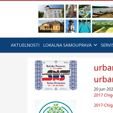
AKTUELNOSTI
LOKALNA SAMOUPRAVA
SERVI
urban
urban
20 jun 20
2017 Chig
2017-Chig