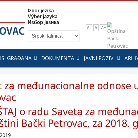
Izbor jezika
Výber jazyka
Избор језика
A-
A
A+
ISI GRAĐANA
DOKUMENTA
JAVNI POZIVI
ARHI
t za međunacionalne odnose u
ovac
ŠTAJ o radu Saveta za međuna
tini Bački Petrovac, za 2018. 
 2019