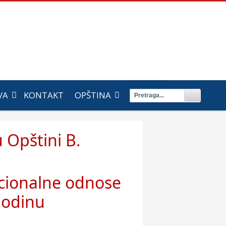
VA
KONTAKT
OPŠTINA
 Opštini B.
cionalne odnose
godinu