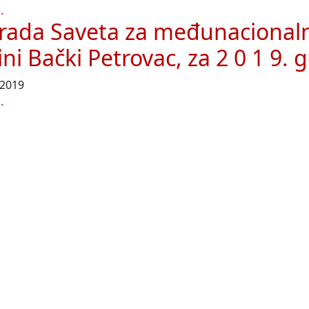
.
 rada Saveta za međunacional
ni Bački Petrovac, za 2 0 1 9. 
 2019
.