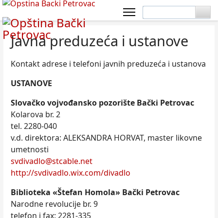
Javna preduzeća i ustanove
Kontakt adrese i telefoni javnih preduzeća i ustanova
USTANOVE
Slovačko vojvođansko pozorište Bački Petrovac
Kolarova br. 2
tel. 2280-040
v.d. direktora: ALEKSANDRA HORVAT,
master likovne
umetnosti
svdivadlo@stcable.net
http://svdivadlo.wix.com/divadlo
Biblioteka «Štefan Homola» Bački Petrovac
Narodne revolucije br. 9
telefon i fax: 2281-335