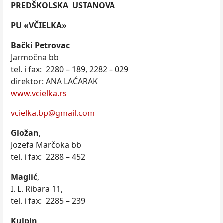
PREDŠKOLSKA USTANOVA
PU «VČIELKA»
Bački Petrovac
Jarmočna bb
tel. i fax: 2280 – 189, 2282 – 029
direktor: ANA LAĆARAK
www.vcielka.rs
vcielka.bp@gmail.com
Gložan
,
Jozefa Marčoka bb
tel. i fax: 2288 – 452
Maglić
,
I. L. Ribara 11,
tel. i fax: 2285 – 239
Kulpin
,