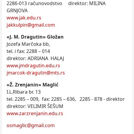
2286-013 računovodstvo direktor: MILINA
GRNJOVA
www.jak.edu.rs
jakkulpin@gmail.com
«J. M. Dragutin» Gložan
Jozefa Marčoka bb,
tel. i fax: 2288 – 014
direktor: ADRIANA HALAJ
www.jmdragutin.edu.rs
jmarcok-dragutin@mts.rs
«Ž. Zrenjanin» Maglić
I.L.Ribara br. 13
tel. 2285 – 009, fax: 2285 – 636, 2285 - 878 - direktor
direktor: VELIMIR ŠEŠUM
www.zarzrenjanin.edu.rs
osmaglic@gmail.com