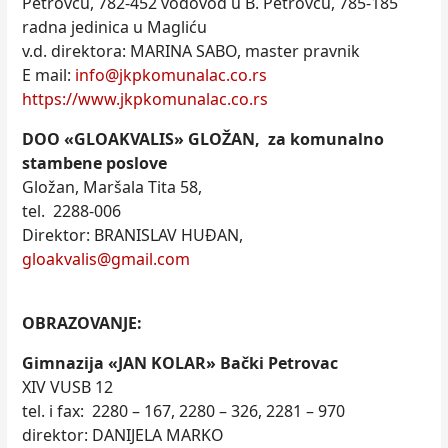
Petrovcu, 782-452 vodovod u B. Petrovcu, 785-185
radna jedinica u Magliću
v.d. direktora: MARINA SABO, master pravnik
E mail:
info@jkpkomunalac.co.rs
https://www.jkpkomunalac.co.rs
DOO «GLOAKVALIS» GLOŽAN, za komunalno
stambene poslove
Gložan, Maršala Tita 58,
tel. 2288-006
Direktor: BRANISLAV HUĐAN,
gloakvalis@gmail.com
OBRAZOVANJE:
Gimnazija «JAN KOLAR» Bački Petrovac
XIV VUSB 12
tel. i fax: 2280 – 167, 2280 – 326, 2281 – 970
direktor: DANIJELA MARKO