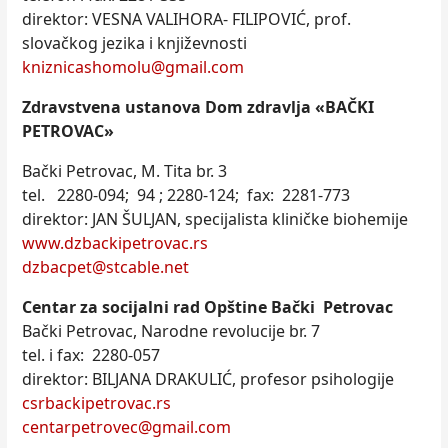
direktor: VESNA VALIHORA- FILIPOVIĆ, prof.
slovačkog jezika i književnosti
kniznicashomolu@gmail.com
Zdravstvena ustanova Dom zdravlja «BAČKI
PETROVAC»
Bački Petrovac, M. Tita br. 3
tel. 2280-094; 94 ; 2280-124; fax: 2281-773
direktor: JAN ŠULJAN, specijalista kliničke biohemije
www.dzbackipetrovac.rs
dzbacpet@stcable.net
Centar za socijalni rad Opštine Bački Petrovac
Bački Petrovac, Narodne revolucije br. 7
tel. i fax: 2280-057
direktor: BILJANA DRAKULIĆ, profesor psihologije
csrbackipetrovac.rs
centarpetrovec@gmail.com