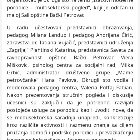
organizovao je okrugli sto na temu „Izazovi moderne
porodice – multisektorski pogled“, koji je održan u
maloj Sali opštine Bački Petrovac.
U radu učestvovali predstavnici obrazovanja,
pedagog Milana Landup i pedagog Andrijana Ćirić,
zdravstva dr. Tatiana Vujačić, predstavnici udruženja
„Zagrljaj“ Plahtinski Katarina, predstavnica Saveta za
ravnopravnost opštine Bački Petrovac Viera
Miškovic, psiholog centra za socijalni rad, Milka
Grbić, administrator društvene grupe „Mame
petrovčanke“ Hana Pavlova. Okrugli sto vodila i
moderovala pedagog centra, Valeria Potfaj Fabian.
Nakon prezentovanja stručnih pogleda i diskusije
učesnici su zaključili da je potrebno razvijati
postojeće usluge za porodicu kao i uvoditi nove, da
se međusektorska saradnja unapredi, konkretizuje
kroz različite aktivnosti i razmenu znanja sa ciljem
pružanja pomoći i podrške porodici u prevazilaženju