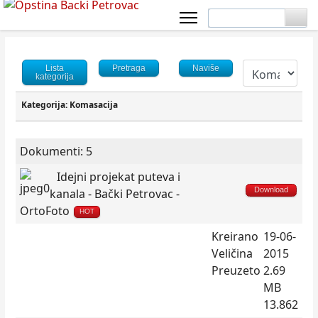
Lista
Pretraga
Naviše
kategorija
Kategorija: Komasacija
Dokumenti: 5
Idejni projekat puteva i
Download
kanala - Bački Petrovac -
OrtoFoto
HOT
Kreirano
19-06-
Veličina
2015
Preuzeto
2.69
MB
13.862