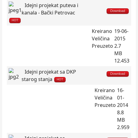
Idejni projekat puteva i
Download
kanala - Bački Petrovac
HOT
Kreirano
19-06-
Veličina
2015
Preuzeto
2.7
MB
12.453
Idejni projekat sa DKP
Download
starog stanja
HOT
Kreirano
16-
Veličina
01-
Preuzeto
2014
8.8
MB
2.959