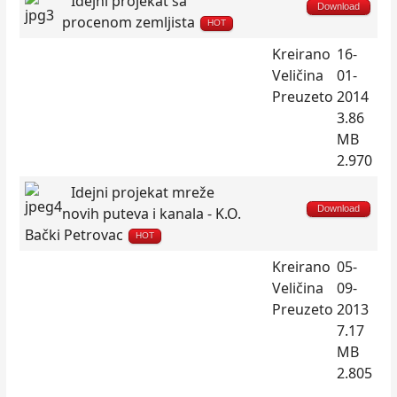
Idejni projekat sa
Download
procenom zemljista
HOT
Kreirano
16-
Veličina
01-
Preuzeto
2014
3.86
MB
2.970
Idejni projekat mreže
Download
novih puteva i kanala - K.O.
Bački Petrovac
HOT
Kreirano
05-
Veličina
09-
Preuzeto
2013
7.17
MB
2.805