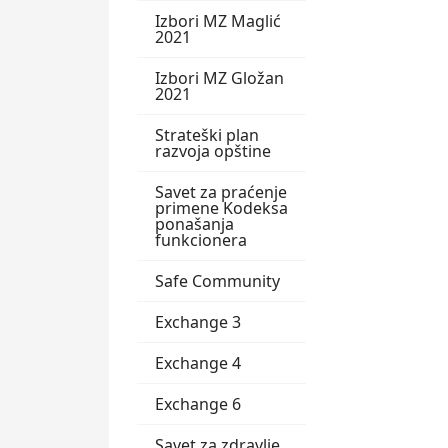
Izbori MZ Maglić
2021
Izbori MZ Gložan
2021
Strateški plan
razvoja opštine
Savet za praćenje
primene Kodeksa
ponašanja
funkcionera
Safe Community
Exchange 3
Exchange 4
Exchange 6
Savet za zdravlje