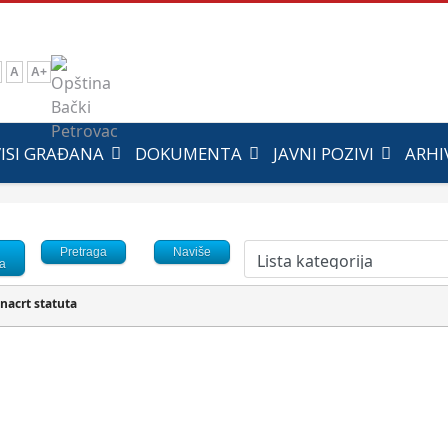
A
A+
VISI GRAĐANA
DOKUMENTA
JAVNI POZIVI
ARHI
Pretraga
Naviše
ja
 nacrt statuta