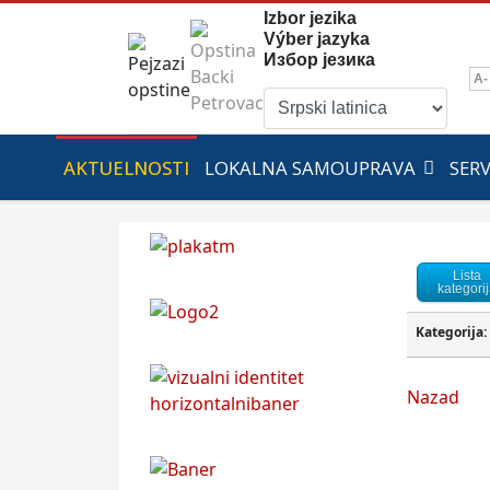
Izbor jezika
Výber jazyka
Избор језика
A-
AKTUELNOSTI
LOKALNA SAMOUPRAVA
SER
Lista
kategori
Kategorija:
Nazad