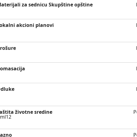
aterijali za sednicu Skupštine opštine
okalni akcioni planovi
rošure
omasacija
dluke
aštita životne sredine
P
azno
P