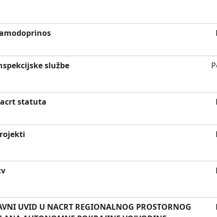
amodoprinos
nspekcijske službe
P
acrt statuta
rojekti
zv
AVNI UVID U NACRT REGIONALNOG PROSTORNOG