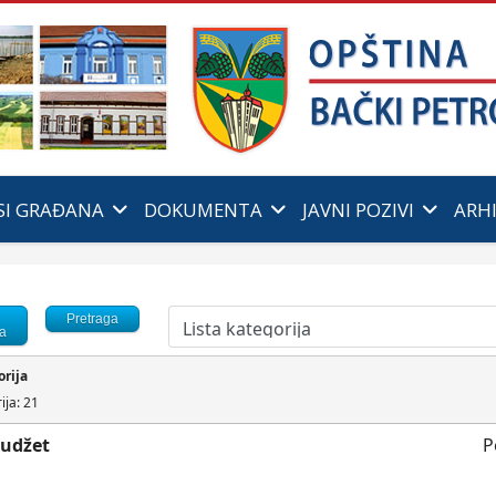
SI GRAĐANA
DOKUMENTA
JAVNI POZIVI
ARH
Pretraga
ja
orija
ija: 21
udžet
P