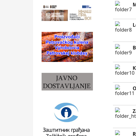
M
L
B
K
O
Z
R