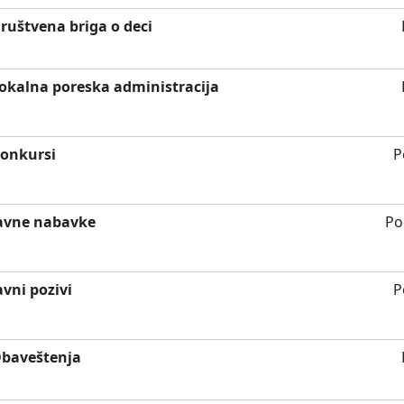
ruštvena briga o deci
okalna poreska administracija
onkursi
P
avne nabavke
Po
avni pozivi
P
baveštenja