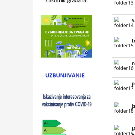
S
I
n
p
j
J