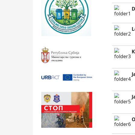
D
L
K
J
J
O