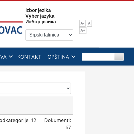
Izbor jezika
Výber jazyka
Избор језика
A-
A
A+
IVA
KONTAKT
OPŠTINA
odkategorije: 12
Dokumenti:
67