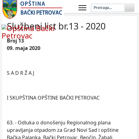
Službeni list br.13 - 2020
Broj 13
09. maja 2020
S A D R Ž A J
I SKUPŠTINA OPŠTINE BAČKI PETROVAC
63. - Odluka o donošenju Regionalnog plana
upravljanja otpadom za Grad Novi Sad i opštine
Bačka Palanka, Bački Petrovac, Beočin, Žabalj,