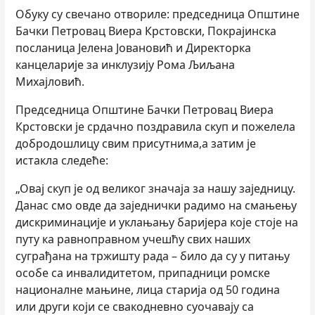
Обуку су свечано отвориле: председница Општине
Бачки Петровац Виера Крстовски, Покрајинска
посланица Јелена Јовановић и Директорка
канцеларије за инклузију Рома Љиљана
Михајловић.
Председница Општине Бачки Петровац Виера
Крстовски je срдачно поздравила скуп и пожелела
добродошлицу свим присутнима,а затим је
истакла следеће:
„Овај скуп је од великог значаја за нашу заједницу.
Данас смо овде да заједнички радимо на смањењу
дискриминације и уклањању баријера које стоје на
путу ка равноправном учешћу свих наших
суграђана на тржишту рада – било да су у питању
особе са инвалидитетом, припадници ромске
националне мањине, лица старија од 50 година
или други који се свакодневно суочавају са