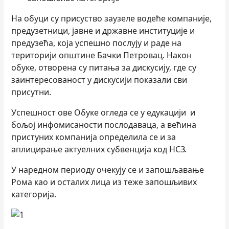
На обуци су присуство заузеле водеће компаније,
предузетници, јавне и државне институције и
предузећа, која успешно послују и раде на
територији општине Бачки Петровац. Након
обуке, отворена су питања за дискусију, где су
заинтересованост у дискусији показали сви
присутни.
Успешност ове Обуке огледа се у едукацији и
бољој инфомисаности послодаваца, а већина
пристуних компанија определила се и за
аплицирање актуелних субвенција код НСЗ.
У наредном периоду очекују се и запошљавање
Рома као и осталих лица из теже запошљивих
категорија.