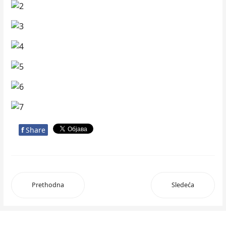
f
Share
Prethodna
Sledeća