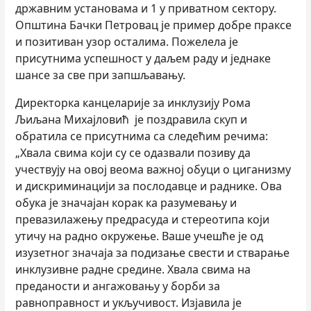
државним установама и 1 у приватном сектору.
Општина Бачки Петровац је пример добре праксе
и позитиван узор осталима. Пожелела је
присутнима успешност у даљем раду и једнаке
шансе за све при запшљавању.
Директорка канцеларије за инклузију Рома
Љиљана Михајловић је поздравила скуп и
обратила се присутнима са следећим речима:
„Хвала свима који су се одазвали позиву да
учествују на овој веома важној обуци о циганизму
и дискриминацији за послодавце и раднике. Ова
обука је значајан корак ка разумевању и
превазилажењу предрасуда и стереотипа који
утичу на радно окружење. Ваше учешће је од
изузетног значаја за подизање свести и стварање
инклузивне радне средине. Хвала свима на
преданости и ангажовању у борби за
равноправност и укључивост. Изјавила је