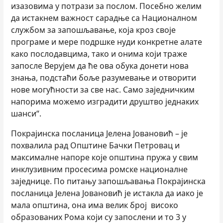
изазовима у потрази за послом. Посебно желим
да истакнем важност сарадње са Националном
службом за запошљавање, која кроз своје
програме и мере подршке нуди конкретне алате
како послодавцима, тако и онима који траже
запосле Верујем да ће ова обука донети нова
знања, подстаћи боље разумевање и отворити
нове могућности за све нас. Само заједничким
напорима можемо изградити друштво једнаких
шанси“.
Покрајинска посланица Јелена Јовановић – је
похвалила рад Општине Бачки Петровац и
максималне напоре које општина пружа у свим
инклузивним просесима ромске националне
заједнице. По питању запошљавања Покрајинска
посланица Јелена Јовановић је истакла да иако је
мала општина, она има велик број високо
образованих Рома који су запослени и то 3 у