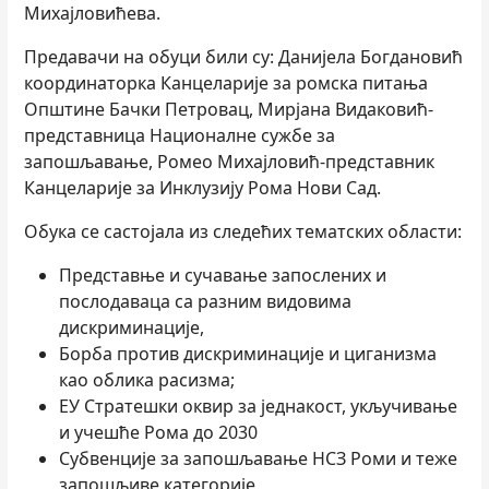
Михајловићева.
Предавачи на обуци били су: Данијела Богдановић
координаторка Канцеларије за ромска питања
Општине Бачки Петровац, Мирјана Видаковић-
представница Националне сужбе за
запошљавање, Ромео Михајловић-представник
Канцеларије за Инклузију Рома Нови Сад.
Обука се састојала из следећих тематских области:
Представње и сучавање запослених и
послодаваца са разним видовима
дискриминације,
Борба против дискриминације и циганизма
као облика расизма;
ЕУ Стратешки оквир за једнакост, укључивање
и учешће Рома до 2030
Субвенције за запошљавање НСЗ Роми и теже
запошљиве категорије