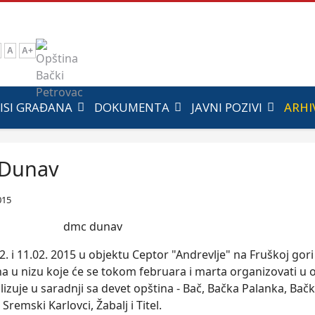
A
A+
ISI GRAĐANA
DOKUMENTA
JAVNI POZIVI
ARHI
Dunav
015
. i 11.02. 2015 u objektu Ceptor "Andrevlje" na Fruškoj gori
a u nizu koje će se tokom februara i marta organizovati u
alizuje u saradnji sa devet opština - Bač, Bačka Palanka, Bačk
Sremski Karlovci, Žabalj i Titel.