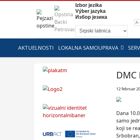
Izbor jezika
Výber jazyka
Избор језика
A-
AKTUELNOSTI
LOKALNA SAMOUPRAVA
SERV
DMC 
12 februar 2
Dana 10.02
samo jedn
koji se re
Srbobran, 