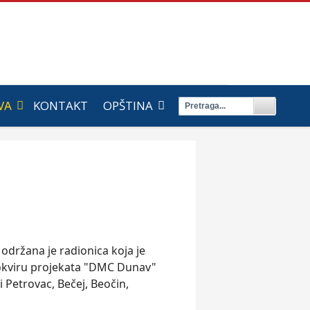
VA
KONTAKT
OPŠTINA
 održana je radionica koja je
 okviru projekata "DMC Dunav"
i Petrovac, Bečej, Beočin,