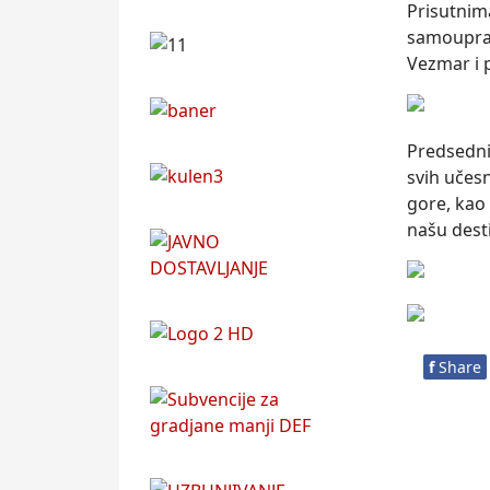
Prisutnim
samouprav
Vezmar i 
Predsedni
svih učesn
gore, kao 
našu desti
f
Share