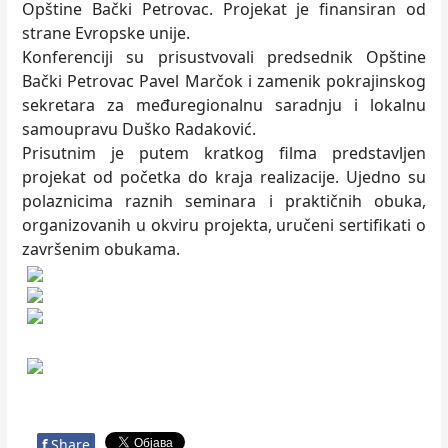
Opštine Bački Petrovac. Projekat je finansiran od
strane Evropske unije.
Konferenciji su prisustvovali predsednik Opštine
Bački Petrovac Pavel Marčok i zamenik pokrajinskog
sekretara za međuregionalnu saradnju i lokalnu
samoupravu Duško Radaković.
Prisutnim je putem kratkog filma predstavljen
projekat od početka do kraja realizacije. Ujedno su
polaznicima raznih seminara i praktičnih obuka,
organizovanih u okviru projekta, uručeni sertifikati o
završenim obukama.
f
Share