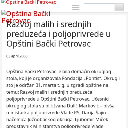
Razvoj malih i srednjih
preduzeća i poljoprivrede u
Opštini Bački Petrovac
03 april 2008
Opština Bački Petrovac je bila domaćin okruglog
stola, koji je organizovala Fondacija „Pontis“. Okrugli
sto je održan 31. marta t. g. u zgradi opštine na
temu: Razvoj malih i srednjih preduzeća i
poljoprivrede u Opštini Bački Petrovac. Učesnici
okruglog stola su bili: Ivana Dulić Marković – bivša
ministarka poljoprivrede Vlade RS, Darija Šajin –
načelnica Južnobačkog okruga, Ljubomir Miček –
predstavnik Ministarstva poljoprivrede Vlade