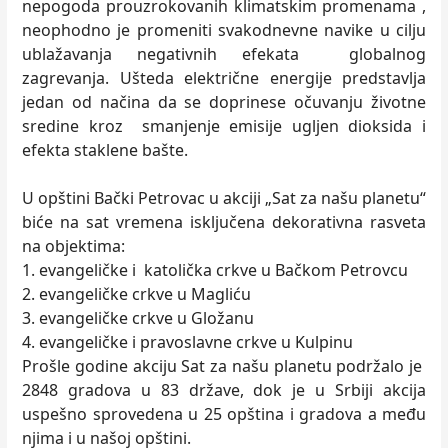
nepogoda prouzrokovanih klimatskim promenama ,
neophodno je promeniti svakodnevne navike u cilju
ublažavanja negativnih efekata globalnog
zagrevanja. Ušteda električne energije predstavlja
jedan od načina da se doprinese očuvanju životne
sredine kroz smanjenje emisije ugljen dioksida i
efekta staklene bašte.
U opštini Bački Petrovac u akciji „Sat za našu planetu“
biće na sat vremena isključena dekorativna rasveta
na objektima:
1. evangeličke i katolička crkve u Bačkom Petrovcu
2. evangeličke crkve u Magliću
3. evangeličke crkve u Gložanu
4. evangeličke i pravoslavne crkve u Kulpinu
Prošle godine akciju Sat za našu planetu podržalo je
2848 gradova u 83 države, dok je u Srbiji akcija
uspešno sprovedena u 25 opština i gradova a među
njima i u našoj opštini.