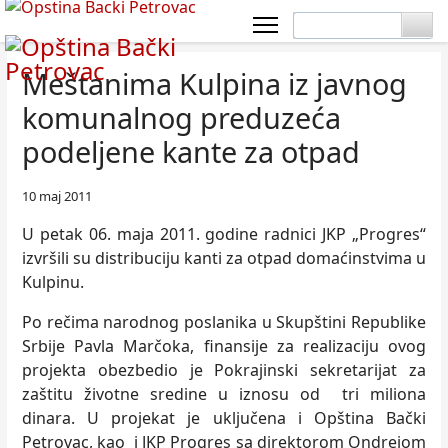
Meštanima Kulpina iz javnog
komunalnog preduzeća
podeljene kante za otpad
10 maj 2011
U petak 06. maja 2011. godine radnici JKP „Progres“
izvršili su distribuciju kanti za otpad domaćinstvima u
Kulpinu.
Po rečima narodnog poslanika u Skupštini Republike
Srbije Pavla Marčoka, finansije za realizaciju ovog
projekta obezbedio je Pokrajinski sekretarijat za
zaštitu životne sredine u iznosu od tri miliona
dinara. U projekat je uključena i Opština Bački
Petrovac, kao i JKP Progres sa direktorom Ondrejom