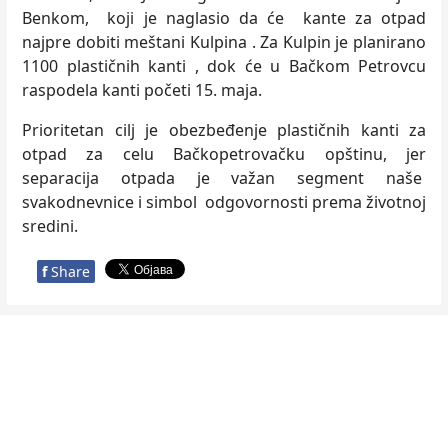
Benkom, koji je naglasio da će kante za otpad
najpre dobiti meštani Kulpina . Za Kulpin je planirano
1100 plastičnih kanti , dok će u Bačkom Petrovcu
raspodela kanti početi 15. maja.
Prioritetan cilj je obezbeđenje plastičnih kanti za
otpad za celu Bačkopetrovačku opštinu, jer
separacija otpada je važan segment naše
svakodnevnice i simbol odgovornosti prema životnoj
sredini.
f
Share