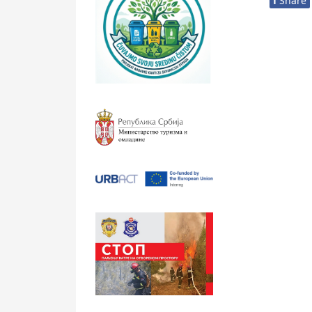
f
Share