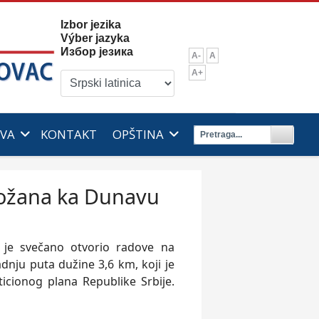
Izbor jezika
Výber jazyka
Избор језика
A-
A
A+
IVA
KONTAKT
OPŠTINA
Gložana ka Dunavu
ć je svečano otvorio radove na
dnju puta dužine 3,6 km, koji je
icionog plana Republike Srbije.