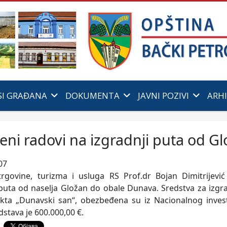
SI GRAĐANA
DOKUMENTA
JAVNI POZIVI
ARH
eni radovi na izgradnji puta od 
07
trgovine, turizma i usluga RS Prof.dr Bojan Dimitrijevi
 puta od naselja Gložan do obale Dunava. Sredstva za izgra
kta „Dunavski san“, obezbeđena su iz Nacionalnog invest
dstava je 600.000,00 €.