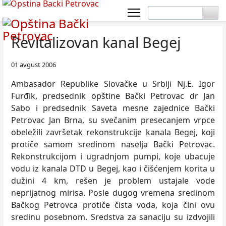
Revitalizovan kanal Begej
01 avgust 2006
Ambasador Republike Slovačke u Srbiji Nj.E. Igor
Furđik, predsednik opštine Bački Petrovac dr Jan
Sabo i predsednik Saveta mesne zajednice Bački
Petrovac Jan Brna, su svečanim presecanjem vrpce
obeležili završetak rekonstrukcije kanala Begej, koji
protiče samom sredinom naselja Bački Petrovac.
Rekonstrukcijom i ugradnjom pumpi, koje ubacuje
vodu iz kanala DTD u Begej, kao i čišćenjem korita u
dužini 4 km, rešen je problem ustajale vode
neprijatnog mirisa. Posle dugog vremena sredinom
Bačkog Petrovca protiče čista voda, koja čini ovu
sredinu posebnom. Sredstva za sanaciju su izdvojili