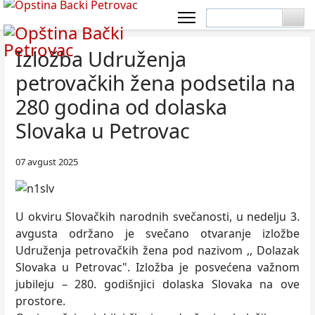
Izložba Udruženja
petrovačkih žena podsetila na
280 godina od dolaska
Slovaka u Petrovac
07 avgust 2025
U okviru Slovačkih narodnih svečanosti, u nedelju 3.
avgusta održano je svečano otvaranje izložbe
Udruženja petrovačkih žena pod nazivom ,, Dolazak
Slovaka u Petrovac". Izložba je posvećena važnom
jubileju – 280. godišnjici dolaska Slovaka na ove
prostore.