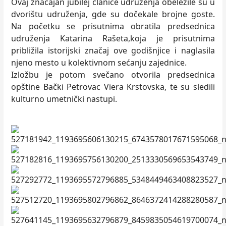
Ovaj značajan jubilej članice udruženja obeležile su u
dvorištu udruženja, gde su dočekale brojne goste.
Na početku se prisutnima obratila predsednica
udruženja Katarina Rašeta,koja je prisutnima
približila istorijski značaj ove godišnjice i naglasila
njeno mesto u kolektivnom sećanju zajednice.
Izložbu je potom svečano otvorila predsednica
opštine Bački Petrovac Viera Krstovska, te su sledili
kulturno umetnički nastupi.