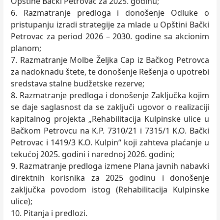
Opštine Bački Petrovac za 2025. godinu;
6. Razmatranje predloga i donošenje Odluke o
pristupanju izradi strategije za mlade u Opštini Bački
Petrovac za period 2026 – 2030. godine sa akcionim
planom;
7. Razmatranje Molbe Željka Cap iz Bačkog Petrovca
za nadoknadu štete, te donošenje Rešenja o upotrebi
sredstava stalne budžetske rezerve;
8. Razmatranje predloga i donošenje Zaključka kojim
se daje saglasnost da se zaključi ugovor o realizaciji
kapitalnog projekta „Rehabilitacija Kulpinske ulice u
Bačkom Petrovcu na K.P. 7310/21 i 7315/1 K.O. Bački
Petrovac i 1419/3 K.O. Kulpin“ koji zahteva plaćanje u
tekućoj 2025. godini i narednoj 2026. godini;
9. Razmatranje predloga izmene Plana javnih nabavki
direktnih korisnika za 2025 godinu i donošenje
zaključka povodom istog (Rehabilitacija Kulpinske
ulice);
10. Pitanja i predlozi.