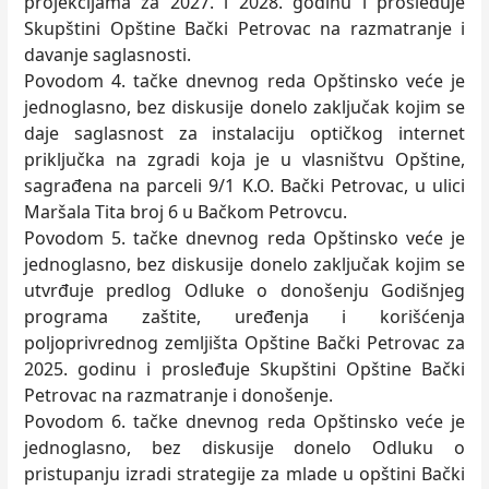
projekcijama za 2027. i 2028. godinu i prosleđuje
Skupštini Opštine Bački Petrovac na razmatranje i
davanje saglasnosti.
Povodom 4. tačke dnevnog reda Opštinsko veće je
jednoglasno, bez diskusije donelo zaključak kojim se
daje saglasnost za instalaciju optičkog internet
priključka na zgradi koja je u vlasništvu Opštine,
sagrađena na parceli 9/1 K.O. Bački Petrovac, u ulici
Maršala Tita broj 6 u Bačkom Petrovcu.
Povodom 5. tačke dnevnog reda Opštinsko veće je
jednoglasno, bez diskusije donelo zaključak kojim se
utvrđuje predlog Odluke o donošenju Godišnjeg
programa zaštite, uređenja i korišćenja
poljoprivrednog zemljišta Opštine Bački Petrovac za
2025. godinu i prosleđuje Skupštini Opštine Bački
Petrovac na razmatranje i donošenje.
Povodom 6. tačke dnevnog reda Opštinsko veće je
jednoglasno, bez diskusije donelo Odluku o
pristupanju izradi strategije za mlade u opštini Bački