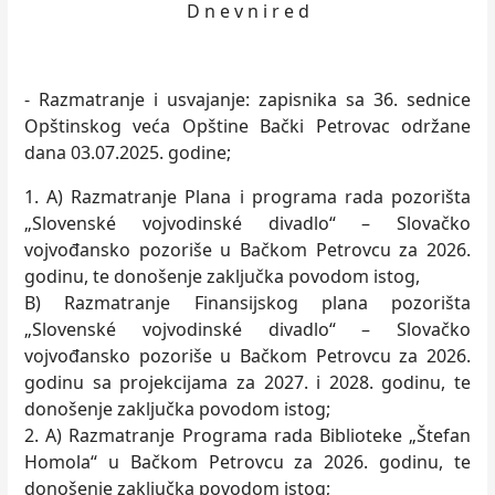
D n e v n i r e d
- Razmatranje i usvajanje: zapisnika sa 36. sednice
Opštinskog veća Opštine Bački Petrovac održane
dana 03.07.2025. godine;
1. A) Razmatranje Plana i programa rada pozorišta
„Slovenské vojvodinské divadlo“ – Slovačko
vojvođansko pozoriše u Bačkom Petrovcu za 2026.
godinu, te donošenje zaključka povodom istog,
B) Razmatranje Finansijskog plana pozorišta
„Slovenské vojvodinské divadlo“ – Slovačko
vojvođansko pozoriše u Bačkom Petrovcu za 2026.
godinu sa projekcijama za 2027. i 2028. godinu, te
donošenje zaključka povodom istog;
2. A) Razmatranje Programa rada Biblioteke „Štefan
Homola“ u Bačkom Petrovcu za 2026. godinu, te
donošenje zaključka povodom istog;