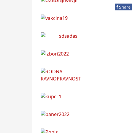
f
Share