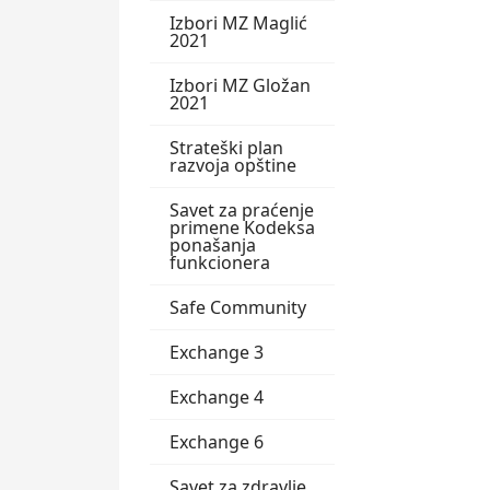
Izbori MZ Maglić
2021
Izbori MZ Gložan
2021
Strateški plan
razvoja opštine
Savet za praćenje
primene Kodeksa
ponašanja
funkcionera
Safe Community
Exchange 3
Exchange 4
Exchange 6
Savet za zdravlje