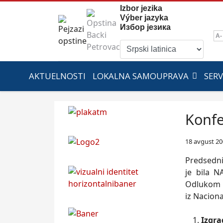
Izbor jezika
Výber jazyka
Избор језика
A-
AKTUELNOSTI
LOKALNA SAMOUPRAVA
SERV
Konfe
18 avgust 2
Predsedni
je bila 
Odlukom K
iz Nacion
Izgra