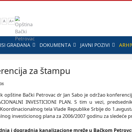
A
A+
ISI GRAĐANA
DOKUMENTA
JAVNI POZIVI
ARHI
rencija za štampu
006
k opštine Bački Petrovac dr Jan Sabo je održao konferenci
NACIONALNI INVESTICIONI PLAN. S tim u vezi, predsednik
oordinacionalnog tela Vlade Republike Srbije do 1.avgus
alnog investicionog plana za 2006/2007 godinu za sledeće pr
dnja i dogradnja kanalizacione mreže u Bačkom Petrovcu