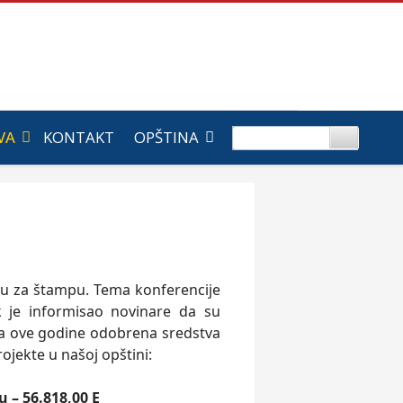
VA
KONTAKT
OPŠTINA
ju za štampu. Tema konferencije
 je informisao novinare da su
ta ove godine odobrena sredstva
ojekte u našoj opštini:
 – 56.818,00 E