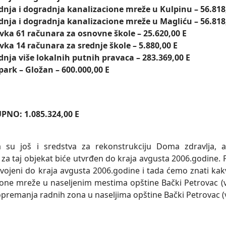
dnja i dogradnja kanalizacione mreže u Kulpinu – 56.818
dnja i dogradnja kanalizacione mreže u Magliću – 56.818
ka 61 računara za osnovne škole – 25.620,00 E
ka 14 računara za srednje škole – 5.880,00 E
dnja više lokalnih putnih pravaca – 283.369,00 E
park – Gložan – 600.000,00 E
 1.085.324,00 E
 su još i sredstva za rekonstrukciju Doma zdravlja, a
za taj objekat biće utvrđen do kraja avgusta 2006.godine. Pr
vojeni do kraja avgusta 2006.godine i tada ćemo znati kak
ione mreže u naseljenim mestima opštine Bački Petrovac (v
opremanja radnih zona u naseljima opštine Bački Petrovac (