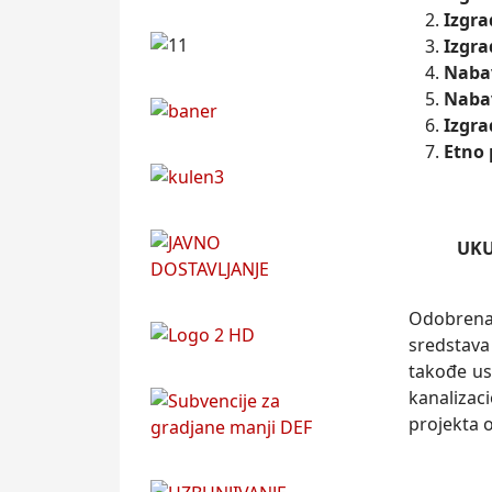
Izgra
Izgra
Nabav
Nabav
Izgra
Etno 
UKUPNO:
Odobrena
sredstava 
takođe us
kanalizac
projekta 