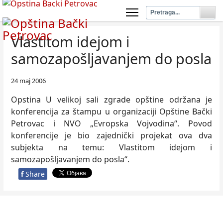
Vlastitom idejom i
samozapošljavanjem do posla
24 maj 2006
Opstina U velikoj sali zgrade opštine održana je
konferencija za štampu u organizaciji Opštine Bački
Petrovac i NVO „Evropska Vojvodina“. Povod
konferencije je bio zajednički projekat ova dva
subjekta na temu: Vlastitom idejom i
samozapošljavanjem do posla“.
f
Share