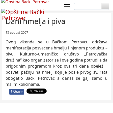
Dani hmelja i piva
15 avgust 2007
Ovog vikenda se u Bačkom Petrovcu održava
manifestacija posvećena hmelju i njenom produktu –
pivu. Kulturno-umetničko društvo „Petrovačka
družina“ kao organizator se i ove godine potrudila da
prigodnim programom kroz ova tri dana obeleži i
posveti pažnju na hmelj, koji je posle prvog sv. rata
obogatio Bački Petrovac a danas se gaji samo u
malim količinama.
f
Share