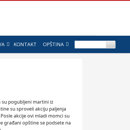
VA
KONTAKT
OPŠTINA
su pogubljeni martini iz
ine su sproveli akciju paljenja
. Posle akcije ovi mladi momci su
ne građani opštine se podsete na
u.