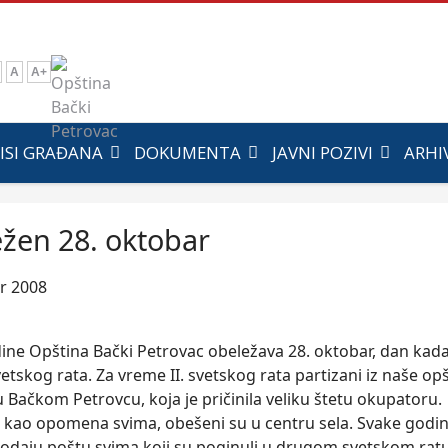
A
A+
ISI GRAĐANA
DOKUMENTA
JAVNI POZIVI
ARHI
žen 28. oktobar
r 2008
ine Opština Bački Petrovac obeležava 28. oktobar, dan kada 
tskog rata. Za vreme II. svetskog rata partizani iz naše opšt
u Bačkom Petrovcu, koja je pričinila veliku štetu okupatoru
i kao opomena svima, obešeni su u centru sela. Svake godi
i odaju poštu svima koji su poginuli u drugom svetskom rat