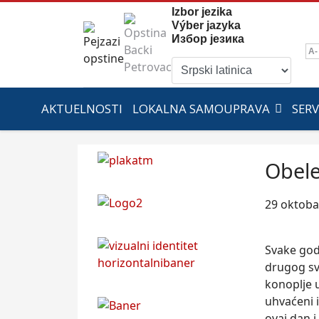
Izbor jezika
Výber jazyka
Избор језика
A-
AKTUELNOSTI
LOKALNA SAMOUPRAVA
SERV
Obele
29 oktoba
Svake god
drugog sve
konoplje 
uhvaćeni 
ovaj dan 