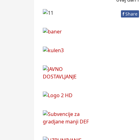
f
Share