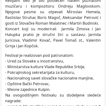
Revijalni deo je bio posvećen našem poznatom
muzičaru i kompozitoru Ondreju Maglovskom.
Njegove pesme su otpevali Miroslav Hemela,
Rastislav Struhar, Boris Magoč, Aleksandar Petrović i
gosti iz Slovačke Roman Malatinec i Martin Budinski.
Koncert koji su moderirali Jarmila Zimova i Jan
Halupka pratio je stručni žiri u sastavu: Jarmila
Juricova, Vladimir Kovač, Pavel Tomaš st., Valentin
Grnja i Jan Kopčok.
Festival je realizovan pod patronatom:
- Ured za Slovake u inostranstvu,
- Ministarstva kulture Vlade Republike Srbije,
- Pokrajinskog sekretarijata za kulturu,
- Nacionalnog savet slovačke nacionalne manjine,
- Opštine Bački Petrovac,
- Mesne zajednice Kulpin.
Na ovogodišnjem festivalu su dodeljene sledeće
nagrade: