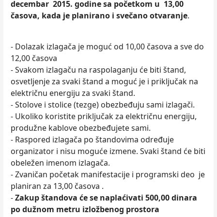
decembar 2015.
godine sa početkom u 13,00
časova, kada je planirano i svečano otvaranje
.
- Dolazak izlagača je moguć od 10,00 časova a sve do
12,00 časova
- Svakom izlagaču na raspolaganju će biti štand,
osvetljenje za svaki štand a moguć je i priključak na
električnu energiju za svaki štand.
- Stolove i stolice (tezge) obezbeđuju sami izlagači.
- Ukoliko koristite priključak za električnu energiju,
produžne kablove obezbeđujete sami.
- Raspored izlagača po štandovima određuje
organizator i nisu moguće izmene. Svaki štand će biti
obeležen imenom izlagača.
- Zvaničan početak manifestacije i programski deo je
planiran za 13,00 časova .
-
Zakup štandova će se naplaćivati 500,00 dinara
po dužnom metru izložbenog prostora