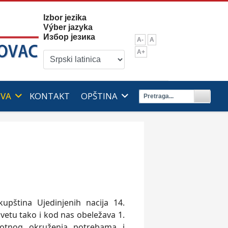
Izbor jezika
Výber jazyka
Избор језика
A-
A
A+
IVA
KONTAKT
OPŠTINA
upština Ujedinjenih nacija 14.
etu tako i kod nas obeležava 1.
votnog okruženja potrebama i