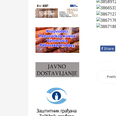
f
Share
Pret