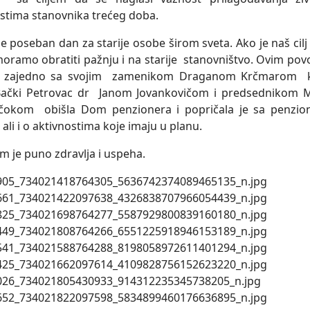
tima stanovnika trećeg doba.
je poseban dan za starije osobe širom sveta. Ako je naš ci
moramo obratiti pažnju i na starije stanovništvo. Ovim po
 zajedno sa svojim zamenikom Draganom Krčmarom k
Bački Petrovac dr Janom Jovankovičom i predsednikom M
čokom obišla Dom penzionera i popričala je sa penzio
i ali i o aktivnostima koje imaju u planu.
m je puno zdravlja i uspeha.