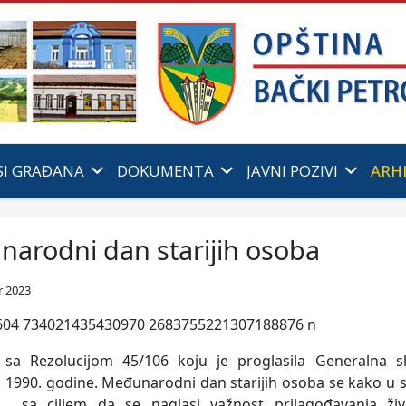
SI GRAĐANA
DOKUMENTA
JAVNI POZIVI
ARH
arodni dan starijih osoba
 2023
sa Rezolucijom 45/106 koju je proglasila Generalna sk
1990. godine. Međunarodni dan starijih osoba se kako u sv
 sa cilјem da se naglasi važnost prilagođavanja ži