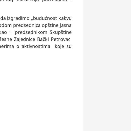
lj da izgradimo „budućnost kakvu
vodom predsednica opštine Jasna
ao i predsednikom Skupštine
esne Zajednice Bački Petrovac
nerima o aktivnostima koje su