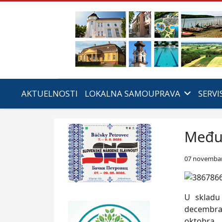
AKTUELNOSTI
LOKALNA SAMOUPRAVA
SERVI
Međun
07 novembar
U skladu 
decembra 
oktobra,