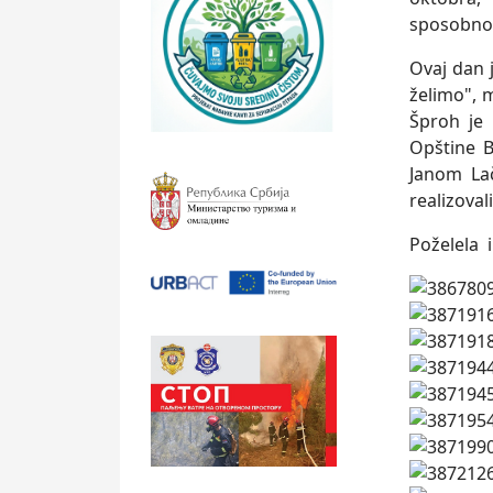
sposobnos
Ovaj dan 
želimo", 
Šproh je
Opštine 
Janom La
realizoval
Poželela i