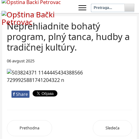
Neprehliadnite bohatý
program, plný tanca, hudby a
tradičnej kultúry.
06 avgust 2025
f
Share
Prethodna
Sledeća