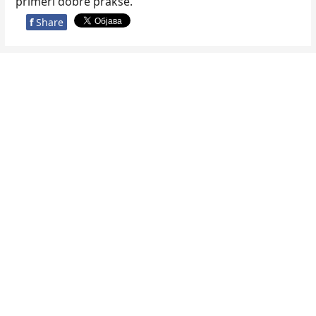
primeri dobre prakse.
f
Share