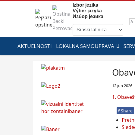
Izbor jezika
Výber jazyka
Избор језика
A-
AKTUELNOSTI
LOKALNA SAMOUPRAVA
SERV
Obav
12 jun 2026
1. Obaveš
f
Share
Pret
Slede