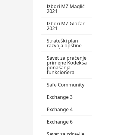
Izbori MZ Maglić
2021
Izbori MZ Gložan
2021
Strateški plan
razvoja opštine
Savet za praćenje
primene Kodeksa
ponašanja
funkcionera
Safe Community
Exchange 3
Exchange 4
Exchange 6
Savet za zdravlje