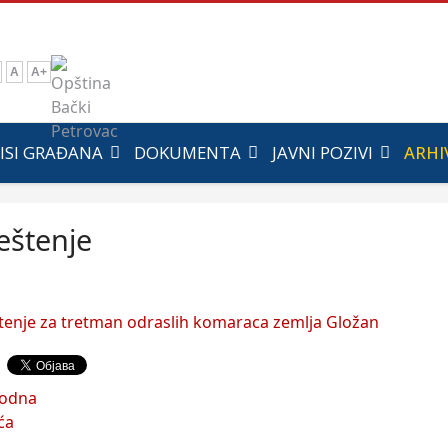
A
A+
ISI GRAĐANA
DOKUMENTA
JAVNI POZIVI
ARHI
eštenje
tenje za tretman odraslih komaraca zemlja Gložan
hodna
ća