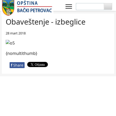
Obaveštenje - izbeglice
28 mart 2018
{nomultithumb}
f
Share