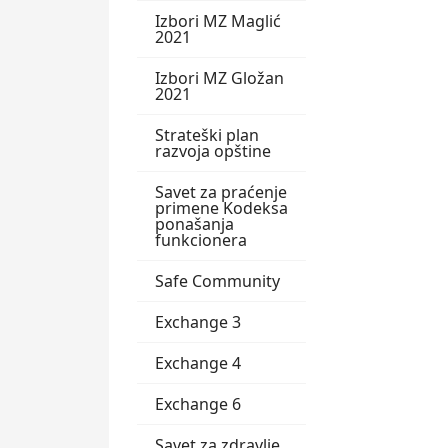
Izbori MZ Maglić
2021
Izbori MZ Gložan
2021
Strateški plan
razvoja opštine
Savet za praćenje
primene Kodeksa
ponašanja
funkcionera
Safe Community
Exchange 3
Exchange 4
Exchange 6
Savet za zdravlje