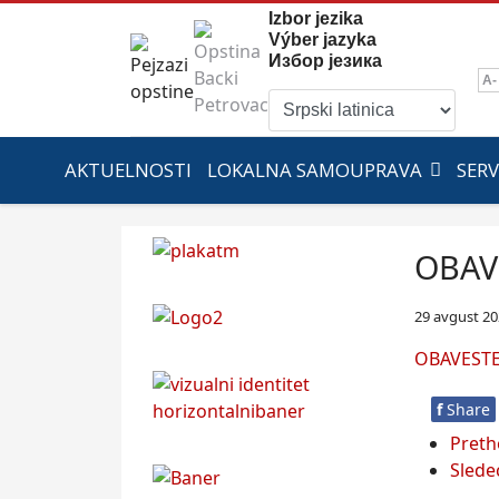
Izbor jezika
Výber jazyka
Избор језика
A-
AKTUELNOSTI
LOKALNA SAMOUPRAVA
SERV
OBAV
29 avgust 2
OBAVESTE
f
Share
Pret
Slede