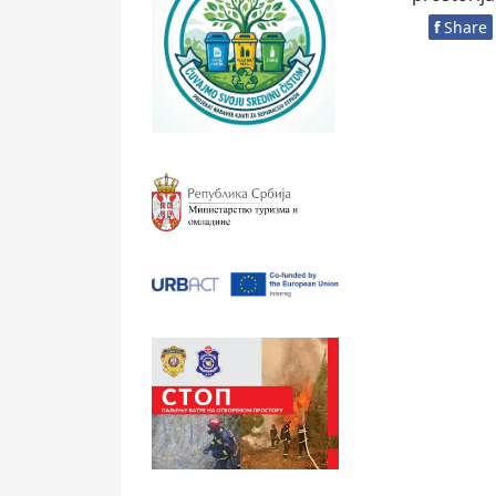
f
Share