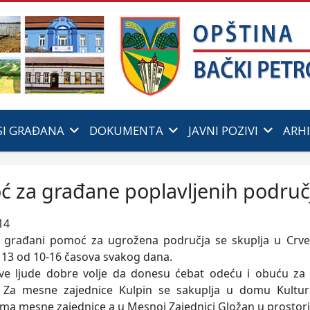
SI GRAĐANA
DOKUMENTA
JAVNI POZIVI
ARH
 za građane poplavljenih područ
14
 građani pomoć za ugrožena područja se skuplja u Crve
 13 od 10-16 časova svakog dana.
ve ljude dobre volje da donesu ćebat odeću i obuću za 
. Za mesne zajednice Kulpin se sakuplja u domu Kultur
ama mesne zajednice a u Mesnoj Zajednici Gložan u prostor