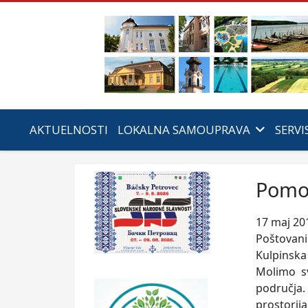
AKTUELNOSTI
LOKALNA SAMOUPRAVA
SERVI
Pomoć
17 maj 20
Poštovani
Kulpinska
Molimo s
područja
prostorij