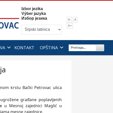
Izbor jezika
Výber jazyka
Избор језика
A-
A
A+
IVA
KONTAKT
OPŠTINA
ja
nom krstu Bački Petrovac ulica
ugrožene građane poplavljenih
e u Mesnoj zajednici Maglić u
ijama mesne zajednice.