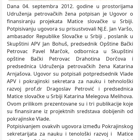
Dana 04. septembra 2012. godine u prostorijama
Udruženja petrovačkih žena potpisan je Ugovor o
finansiranju projekata Matice slovačke u Srbiji.
Potpisivanju ugovora su prisustvovali NJ.E. Jan Varšo,
ambasador Republike Slovačke u Srbiji , poslanik u
Skupštini APV Jan Bohuš, predsednik Opštine Bački
Petrovac Pavel Marčok, odbornica u Skupštini
opštine Bački Petrovac Drahotina Dorčova i
predsednica Udruženja petrovačkih žena Katarina
Arnjašova. Ugovor su potpisali potpredsednik Vlade
APV i pokrajinski sekretara za nauku i tehnološki
razvoj prof.dr Dragoslav Petrović i predsednica
Matice slovačke u Srbiji Katarina Melegova Melihova.
Ovom prilikom prezentovane su i tri publikacije koje
su finansirane iz projektnih sredstava dobijenih od
pokrajinske Vlade.
Potpisivanjem ovakvih ugovora između Pokrajinskog
sekretarijata za nauku i tenološki razvoj i Matice