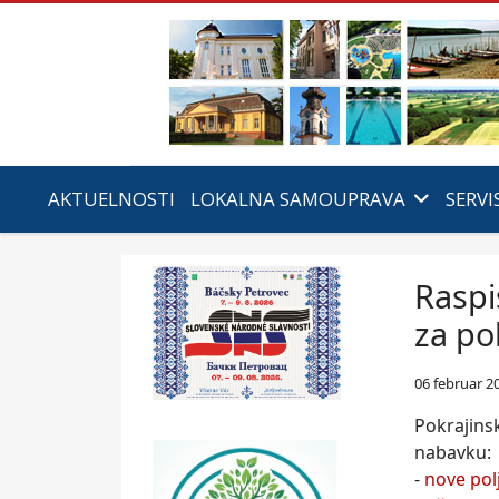
AKTUELNOSTI
LOKALNA SAMOUPRAVA
SERVI
Raspi
za po
06 februar 2
Pokrajins
nabavku:
-
nove pol