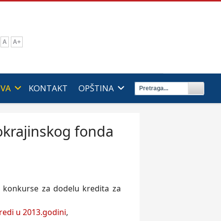
A
A+
IVA
KONTAKT
OPŠTINA
okrajinskog fonda
e konkurse za dodelu kredita za
redi u 2013.godini
,