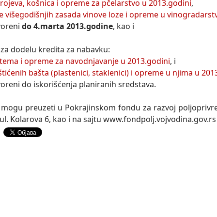
h rojeva, košnica i opreme za pčelarstvo u 2013.godini
,
e višegodišnjih zasada vinove loze i opreme u vinogradarst
voreni
do 4.marta 2013.godine
, kao i
za dodelu kredita za nabavku:
stema i opreme za navodnjavanje u 2013.godini
, i
tićenih bašta (plastenici, staklenici) i opreme u njima u 201
voreni do iskorišćenja planiranih sredstava.
e mogu preuzeti u Pokrajinskom fondu za razvoj poljoprivr
ul. Kolarova 6, kao i na sajtu www.fondpolj.vojvodina.gov.rs 