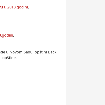
vu u 2013.godini
,
3.godini
,
ede u Novom Sadu, opštini Bački
i opštine.