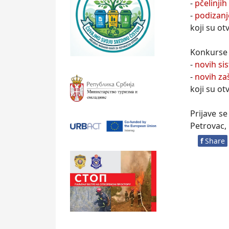
-
pčelinji
-
podizanj
koji su ot
Konkurse 
-
novih si
-
novih zaš
koji su ot
Prijave s
Petrovac, 
f
Share