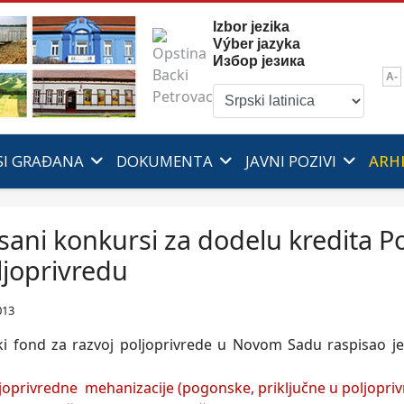
Izbor jezika
Výber jazyka
Избор језика
A-
SI GRAĐANA
DOKUMENTA
JAVNI POZIVI
ARH
sani konkursi za dodelu kredita P
ljoprivredu
013
ki fond za razvoj poljoprivrede u Novom Sadu raspisao j
joprivredne mehanizacije (pogonske, priključne u poljopriv