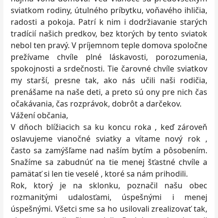
sviatkom rodiny, útulného príbytku, voňavého ihličia,
radosti a pokoja. Patrí k nim i dodržiavanie starých
tradícií našich predkov, bez ktorých by tento sviatok
nebol ten pravý. V príjemnom teple domova spoločne
prežívame chvíle plné láskavosti, porozumenia,
spokojnosti a srdečnosti. Tie čarovné chvíle sviatkov
my starší, presne tak, ako nás učili naši rodičia,
prenášame na naše deti, a preto sú ony pre nich čas
očakávania, čas rozprávok, dobrôt a darčekov.
Vážení občania,
V dňoch blížiacich sa ku koncu roka , keď zároveň
oslavujeme vianočné sviatky a vítame nový rok ,
často sa zamýšľame nad naším bytím a pôsobením.
Snažíme sa zabudnúť na tie menej šťastné chvíle a
pamätať si len tie veselé , ktoré sa nám prihodili.
Rok, ktorý je na sklonku, poznačil našu obec
rozmanitými udalosťami, úspešnými i menej
úspešnými. Všetci sme sa ho usilovali zrealizovať tak,