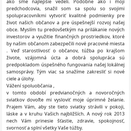
ako sme najlepšie vedeli. Podobne ako i moji
predchodcovia, snažil som sa spolu so svojimi
spolupracovníkmi vytvoriť kvalitné podmienky pre
život našich občanov a pre úspešnejší rozvoj našej
obce. Myslím tu predovšetkým na prilákanie nových
investorov a využitie finančných prostriedkov, ktoré
by našim občanom zabezpečili nové pracovné miesta
. Veď starostlivosť o občanov, túžba po krajšom
živote, vzájomná úcta a dobrá spolupráca sú
predpokladom úspešného fungovania našej lokálnej
samosprávy. Tým viac sa snažíme zakresliť si nové
ciele a úlohy.
Vážení spoluobčania ,
v tomto období predvianočných a novoročných
sviatkov dovoľte mi vysloviť moje úprimné želanie.
Prajem Vám, aby ste tieto sviatky strávili v pokoji,
láske a v kruhu Vašich najbližších. A nový rok 2013
nech Vám prinesie šťastie, zdravie, spokojnosť,
svornosť a splní všetky Vaše túžby.