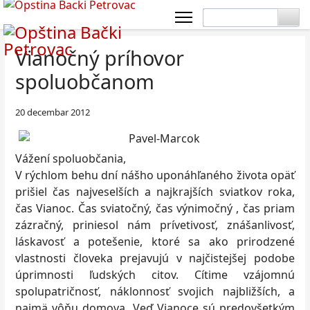
Vianočný príhovor
spoluobčanom
20 decembar 2012
Vážení spoluobčania,
V rýchlom behu dní nášho uponáhľaného života opäť
prišiel čas najveselších a najkrajších sviatkov roka,
čas Vianoc. Čas sviatočný, čas výnimočný , čas priam
zázračný, priniesol nám prívetivosť, znášanlivosť,
láskavosť a potešenie, ktoré sa ako prirodzené
vlastnosti človeka prejavujú v najčistejšej podobe
úprimnosti ľudských citov. Cítime vzájomnú
spolupatričnosť, náklonnosť svojich najbližších, a
najmä vôňu domova. Veď Vianoce sú predovšetkým