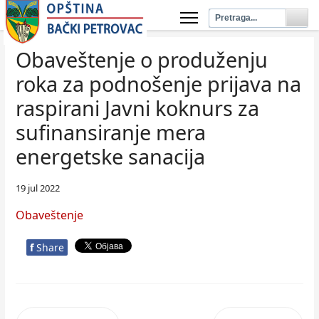
Obaveštenje o produženju
roka za podnošenje prijava na
raspirani Javni koknurs za
sufinansiranje mera
energetske sanacija
19 jul 2022
Obaveštenje
f
Share