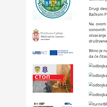
Drugi deo
Bačkom Pe
Na ovom 
osnovnih 
otvaranj
društvene
Bitno je n
da će čita