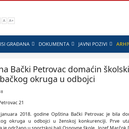
A
A+
ISI GRAĐANA
DOKUMENTA
JAVNI POZIVI
ARHI
na Bački Petrovac domaćin školsk
bačkog okruga u odbojci
18
januara 2018. godine Opština Bački Petrovac je bila do
kog okruga u odbojci u ženskoj konkurenciji. Prve u
a je održano u sportskoj hali Osnovne škole „Jozef Marčok 