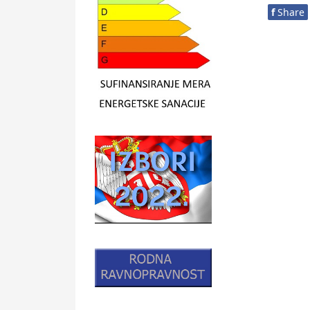
f
Share