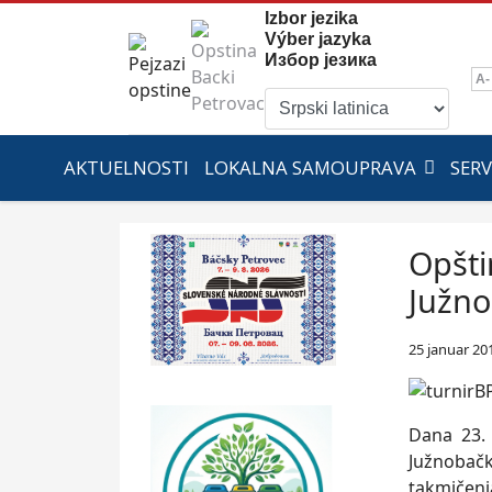
Izbor jezika
Výber jazyka
Избор језика
A-
AKTUELNOSTI
LOKALNA SAMOUPRAVA
SERV
Opšti
Južno
25 januar 20
Dana 23. 
Južnobač
takmičenj