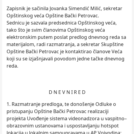
Zapisnik je sačinila Jovanka Simendić Milić, sekretar
Opštinskog veća Opštine Bački Petrovac.
Sednicu je sazvala predsednica Opštinskog veća,
tako što je svim članovima Opštinskog veća
elektronskim putem poslat predlog dnevnog reda sa
materijalom, radi razmatranja, a sekretar Skupštine
Opštine Bački Petrovac je kontaktirao članove Veća
koji su se izjašnjavali povodom jedne tačke dnevnog
reda.
D N E V N I R E D
1. Razmatranje predloga, te donošenje Odluke o
pristupanju Opštine Bački Petrovac realizaciji
projekta Uvođenje sistema videonadzora u vaspitno–
obrazovnim ustanovama i uspostavljanju hotspot
lokacija u lokalnim samoupravama u AP Vojvodina;