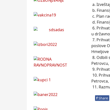
a. Izvešt
b. Finansi
c. Plan ra
d. Finansi
6. Prihva
u državnoj
7. Prihva
poslove O
Hmeljove 
8. Odbili
Petrovcu,
9. Prihva
10. Prihva
Petrovca,
11. Razma
f
Share