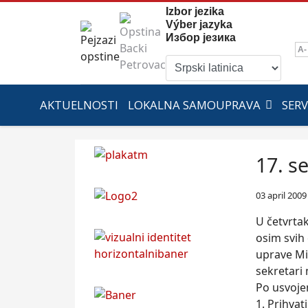
Izbor jezika
Výber jazyka
Избор језика
A-
AKTUELNOSTI
LOKALNA SAMOUPRAVA
SERV
17. s
03 april 2009
U četvrtak
osim svih
uprave Mil
sekretari 
Po usvoje
1. Prihvati