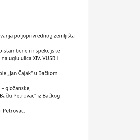
avanja poljoprivrednog zemljišta
no-stambene i inspekcijske
na uglu ulica XIV. VUSB i
kole „Jan Čajak“ u Bačkom
 – gložanske,
 „Bački Petrovac“ iz Bačkog
i Petrovac.