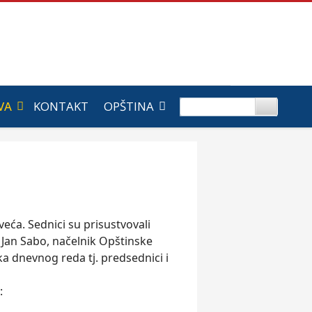
VA
KONTAKT
OPŠTINA
veća. Sednici su prisustvovali
 Jan Sabo, načelnik Opštinske
ka dnevnog reda tj. predsednici i
: