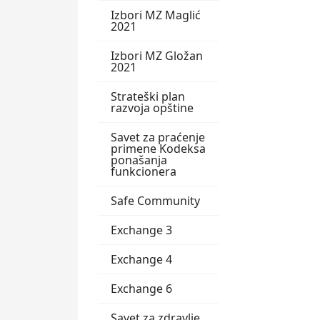
Izbori MZ Maglić
2021
Izbori MZ Gložan
2021
Strateški plan
razvoja opštine
Savet za praćenje
primene Kodeksa
ponašanja
funkcionera
Safe Community
Exchange 3
Exchange 4
Exchange 6
Savet za zdravlje