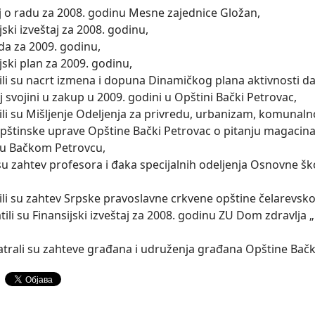
aj o radu za 2008. godinu Mesne zajednice Gložan,
jski izveštaj za 2008. godinu,
da za 2009. godinu,
jski plan za 2009. godinu,
tili su nacrt izmena i dopuna Dinamičkog plana aktivnosti d
 svojini u zakup u 2009. godini u Opštini Bački Petrovac,
tili su Mišljenje Odeljenja za privredu, urbanizam, komunal
pštinske uprave Opštine Bački Petrovac o pitanju magacina 
u Bačkom Petrovcu,
 su zahtev profesora i đaka specijalnih odeljenja Osnovne š
tili su zahtev Srpske pravoslavne crkvene opštine čelarevsko
tili su Finansijski izveštaj za 2008. godinu ZU Dom zdravlja
trali su zahteve građana i udruženja građana Opštine Bačk