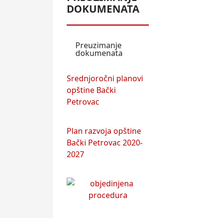
DOKUMENATA
Preuzimanje
dokumenata
Srednjoročni planovi
opštine Bački
Petrovac
Plan razvoja opštine
Bački Petrovac 2020-
2027