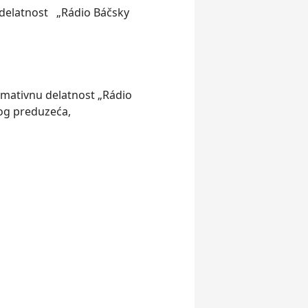
u delatnost „Rádio Báčsky
rmativnu delatnost „Rádio
nog preduzeća,