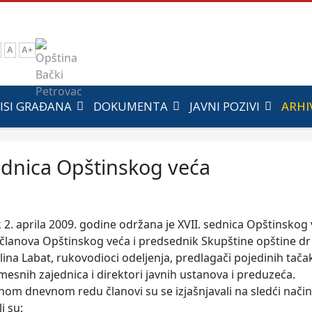
A
A+
ISI GRAĐANA
DOKUMENTA
JAVNI POZIVI
ARHI
ednica Opštinskog veća
 2. aprila 2009. godine održana je XVII. sednica Opštinskog 
 članova Opštinskog veća i predsednik Skupštine opštine dr
ina Labat, rukovodioci odeljenja, predlagači pojedinih tača
mesnih zajednica i direktori javnih ustanova i preduzeća.
nom dnevnom redu članovi su se izjašnjavali na sledći način
li su: