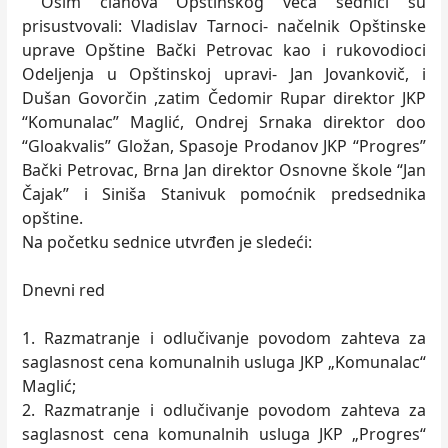
Osim članova Opštinskog veća sednici su
prisustvovali: Vladislav Tarnoci- načelnik Opštinske
uprave Opštine Bački Petrovac kao i rukovodioci
Odeljenja u Opštinskoj upravi- Jan Jovankovič, i
Dušan Govorčin ,zatim Čedomir Rupar direktor JKP
“Komunalac” Maglić, Ondrej Srnaka direktor doo
“Gloakvalis” Gložan, Spasoje Prodanov JKP “Progres”
Bački Petrovac, Brna Jan direktor Osnovne škole “Jan
Čajak” i Siniša Stanivuk pomoćnik predsednika
opštine.
Na početku sednice utvrđen je sledeći:
Dnevni red
1. Razmatranje i odlučivanje povodom zahteva za
saglasnost cena komunalnih usluga JKP „Komunalac“
Maglić;
2. Razmatranje i odlučivanje povodom zahteva za
saglasnost cena komunalnih usluga JKP „Progres“