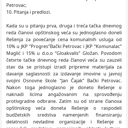
Petrovac;
10. Pitanja i predlozi.
Kada su u pitanju prva, druga i treća tačka dnevnog
reda članovi opštinskog veća su jednoglasno doneli
Rešenja za povećanje cena komunalnih usluga od
10% u JKP “Progres”Bački Petrovac i JKP “Komunalac”
Maglić i 15% u d.o.o “Gloakvalis” Gložan. Povodom
četvrte tačke dnevnog reda članovi veća su zauzeli
stav da se pristupi izradi pripreme materijala za
davanje saglasnosti za izdavanje imovine u javnoj
svojini Osnovne škole “Jan Čajak” Bački Petrovac.
Nakon toga jednoglasno je doneto Rešenje o
naknadi licima angažovanim na sprovođenju
protivgradne odbrane. Zatim su od strane članova
opštinskog veća doneta Rešenje o raspodeli
budžetskih sredstva namenjenih finansiranju
delatnosti nevladine organizacije i Rešenje o