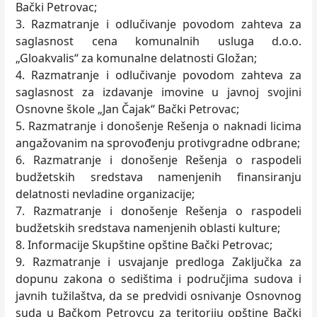
Bački Petrovac;
3. Razmatranje i odlučivanje povodom zahteva za
saglasnost cena komunalnih usluga d.o.o.
„Gloakvalis“ za komunalne delatnosti Gložan;
4. Razmatranje i odlučivanje povodom zahteva za
saglasnost za izdavanje imovine u javnoj svojini
Osnovne škole „Jan Čajak“ Bački Petrovac;
5. Razmatranje i donošenje Rešenja o naknadi licima
angažovanim na sprovođenju protivgradne odbrane;
6. Razmatranje i donošenje Rešenja o raspodeli
budžetskih sredstava namenjenih finansiranju
delatnosti nevladine organizacije;
7. Razmatranje i donošenje Rešenja o raspodeli
budžetskih sredstava namenjenih oblasti kulture;
8. Informacije Skupštine opštine Bački Petrovac;
9. Razmatranje i usvajanje predloga Zaključka za
dopunu zakona o sedištima i područjima sudova i
javnih tužilaštva, da se predvidi osnivanje Osnovnog
suda u Bačkom Petrovcu za teritoriju opštine Bački