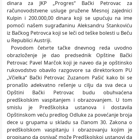
dinara za JKP „Progres“ Bački Petrovac za
računovodstvene usluge pružene Mesnoj zajednici
Kulpin i 200.000,00 dinara koji se upućuju na ime
pomoći našem sugrađaninu Aleksandru Stankoviću
iz Bačkog Petrovca koji se leči od teške bolesti u Beču
u Republici Austriji.
Povodom četvrte tačke dnevnog reda uvodno
obrazloženje je dao predsednik Opštine Bački
Petrovac Pavel Marčok koji je naveo da je opštinsko
rukovodstvo obavilo razgovore sa direktorkom PU
„Včielka“ Bački Petrovac Zuzanom Pašić kako bi se
pronašlo adekvatno rešenje u cilju da sva deca u
Opštini Bački Petrovac budu obuhvaćena
predškolskim vaspitanjem i obrazovanjem. U tom
smislu je Predškolska ustanova i dostavila
Opštinskom veću predlog Odluke za povećanje broja
dece u grupama u skladu sa članom 30. Zakona o
predškolskom vaspitanju i obrazovanju kojim je
propisano da osnivač može Predškolskoj ustanovi da