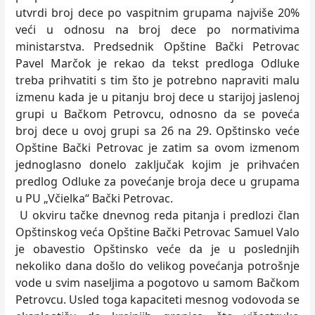
utvrdi broj dece po vaspitnim grupama najviše 20%
veći u odnosu na broj dece po normativima
ministarstva. Predsednik Opštine Bački Petrovac
Pavel Marčok je rekao da tekst predloga Odluke
treba prihvatiti s tim što je potrebno napraviti malu
izmenu kada je u pitanju broj dece u starijoj jaslenoj
grupi u Bačkom Petrovcu, odnosno da se poveća
broj dece u ovoj grupi sa 26 na 29. Opštinsko veće
Opštine Bački Petrovac je zatim sa ovom izmenom
jednoglasno donelo zaključak kojim je prihvaćen
predlog Odluke za povećanje broja dece u grupama
u PU „Včielka“ Bački Petrovac.
U okviru tačke dnevnog reda pitanja i predlozi član
Opštinskog veća Opštine Bački Petrovac Samuel Valo
je obavestio Opštinsko veće da je u poslednjih
nekoliko dana došlo do velikog povećanja potrošnje
vode u svim naseljima a pogotovo u samom Bačkom
Petrovcu. Usled toga kapaciteti mesnog vodovoda se