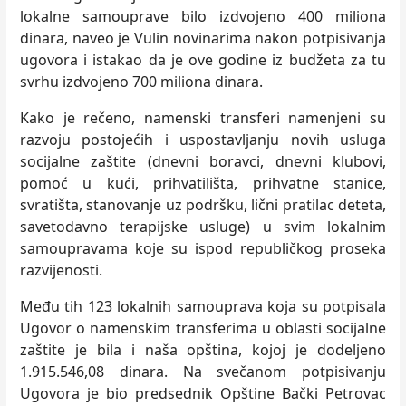
lokalne samouprave bilo izdvojeno 400 miliona
dinara, naveo je Vulin novinarima nakon potpisivanja
ugovora i istakao da je ove godine iz budžeta za tu
svrhu izdvojeno 700 miliona dinara.
Kako je rečeno, namenski transferi namenjeni su
razvoju postojećih i uspostavlјanju novih usluga
socijalne zaštite (dnevni boravci, dnevni klubovi,
pomoć u kući, prihvatilišta, prihvatne stanice,
svratišta, stanovanje uz podršku, lični pratilac deteta,
savetodavno terapijske usluge) u svim lokalnim
samoupravama koje su ispod republičkog proseka
razvijenosti.
Među tih 123 lokalnih samouprava koja su potpisala
Ugovor o namenskim transferima u oblasti socijalne
zaštite je bila i naša opština, kojoj je dodelјeno
1.915.546,08 dinara. Na svečanom potpisivanju
Ugovora je bio predsednik Opštine Bački Petrovac