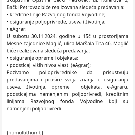
Skupštine Opštine Bački Petrovac, ul. Kolarova 6,
Bački Petrovac biće realizovana sledeća predavanja:
• kreditne linije Razvojnog fonda Vojvodine;
• osiguranje poljoprivrede, useva i životinja;
• eAgrar;
U subotu 30.11.2024. godine u 15č u prostorijama
Mesne zajednice Maglić, ulica Maršala Tita 46, Maglić
biće realizovana sledeća predavanja:
• osiguranje opreme i objekata;
• podsticaji viših nivoa vlasti (eAgrar);
Pozivamo poljoprivrednike da prisustvuju
predavanjima i prošire svoja znanja o osiguranju
useva, životinja, opreme i objekata, e-Agraru,
podsticajima namenjenim poljoprivredi, kreditnim
linijama Razvojnog fonda Vojvodine koji su
namenjeni poljoprivredi.
{nomultithumb}