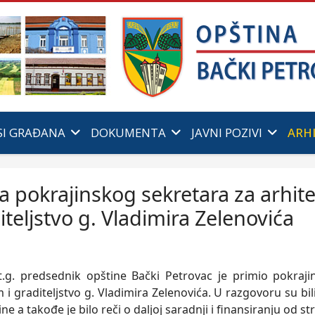
SI GRAĐANA
DOKUMENTA
JAVNI POZIVI
ARH
a pokrajinskog sekretara za arhi
diteljstvo g. Vladimira Zelenovića
 t.g. predsednik opštine Bački Petrovac je primio pokraji
i graditeljstvo g. Vladimira Zelenovića. U razgovoru su bili
ne a takođe je bilo reči o daljoj saradnji i finansiranju od s