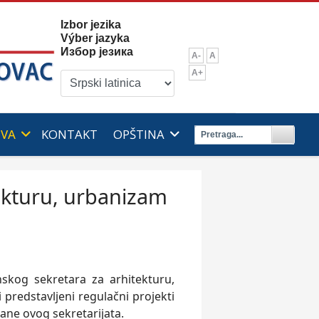
Izbor jezika
Výber jazyka
Избор језика
A-
A
A+
IVA
KONTAKT
OPŠTINA
tekturu, urbanizam
nskog sekretara za arhitekturu,
 predstavljeni regulačni projekti
trane ovog sekretarijata.