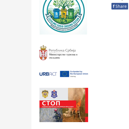
f
Share