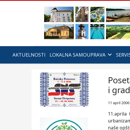
AKTUELNOSTI
LOKALNA SAMOUPRAVA
SERVI
Poset
i gra
11 april 2006
11.aprila
urbanizam 
naše opšti