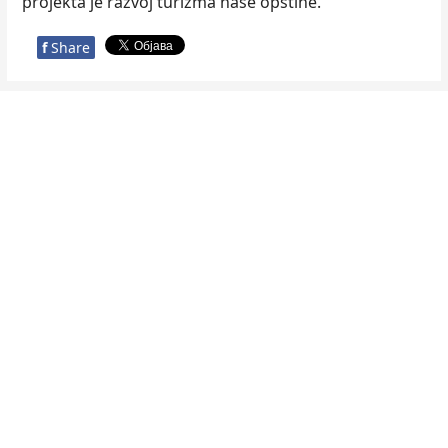
projekta je razvoj turizma naše opštine.
f
Share