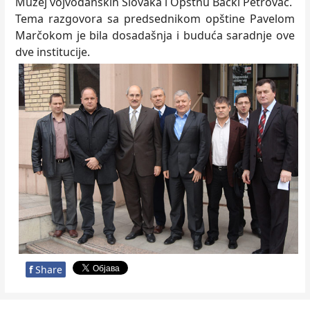
Muzej vojvođanskih Slovaka i Opštnu Bački Petrovac.
Tema razgovora sa predsednikom opštine Pavelom
Marčokom je bila dosadašnja i buduća saradnje ove
dve institucije.
f
Share