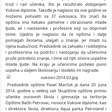
trud i rad učenika, što je rezultiralo dobijanjem
Vukove diplome. Takođe je naglasio da ove godine se
možemo pohvaliti sa 37 vukovaca, što znači da
opština ima itekako pametne i obrazovane mlade
ljude, ali i nastavnike i profesore koji su doprineli
tome. Ujedno je naglasio da će opština i dalje
pomagati školama, ulagati u znanje, jer mladi su
njena budućnost. Predsednik se zahvalio i roditeljima
i profesorima na podršci i nastojanju da učenicima
pruže potrebno znanje, i time od njih stvore uspešne
mlade ljude. Na kraju je učenicima poželeo puno
uspeha u daljem školovanju i dodelio im nagrade.
Predsednik opštine Pavel Marčok je dana 20. juna
2014. godine u velikoj sali Skupštine opštine primio
učenike osnovnih škola i gimnazije sa teritorije
Opštine Bački Petrovac, nosioce Vukove diplome, kao
i direktore škola, direktora Aqua parka Petroland i