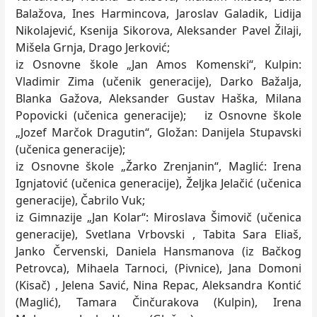
Balažova, Ines Harmincova, Jaroslav Galadik, Lidija
Nikolajević, Ksenija Sikorova, Aleksander Pavel Žilaji,
Mišela Grnja, Drago Jerković;
iz Osnovne škole „Jan Amos Komenski“, Kulpin:
Vladimir Zima (učenik generacije), Darko Bažalja,
Blanka Gažova, Aleksander Gustav Haška, Milana
Popovicki (učenica generacije); iz Osnovne škole
„Jozef Marčok Dragutin“, Gložan: Danijela Stupavski
(učenica generacije);
iz Osnovne škole „Žarko Zrenjanin“, Maglić: Irena
Ignjatović (učenica generacije), Željka Jelačić (učenica
generacije), Čabrilo Vuk;
iz Gimnazije „Jan Kolar“: Miroslava Šimovič (učenica
generacije), Svetlana Vrbovski , Tabita Sara Eliaš,
Janko Červenski, Daniela Hansmanova (iz Bačkog
Petrovca), Mihaela Tarnoci, (Pivnice), Jana Domoni
(Kisač) , Jelena Savić, Nina Repac, Aleksandra Kontić
(Maglić), Tamara Činčurakova (Kulpin), Irena