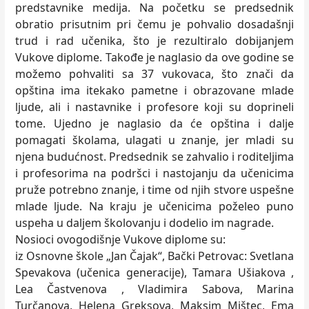
predstavnike medija. Na početku se predsednik
obratio prisutnim pri čemu je pohvalio dosadašnji
trud i rad učenika, što je rezultiralo dobijanjem
Vukove diplome. Takođe je naglasio da ove godine se
možemo pohvaliti sa 37 vukovaca, što znači da
opština ima itekako pametne i obrazovane mlade
ljude, ali i nastavnike i profesore koji su doprineli
tome. Ujedno je naglasio da će opština i dalje
pomagati školama, ulagati u znanje, jer mladi su
njena budućnost. Predsednik se zahvalio i roditeljima
i profesorima na podršci i nastojanju da učenicima
pruže potrebno znanje, i time od njih stvore uspešne
mlade ljude. Na kraju je učenicima poželeo puno
uspeha u daljem školovanju i dodelio im nagrade.
Nosioci ovogodišnje Vukove diplome su:
iz Osnovne škole „Jan Čajak“, Bački Petrovac: Svetlana
Spevakova (učenica generacije), Tamara Ušiakova ,
Lea Častvenova , Vladimira Sabova, Marina
Turčanova, Helena Greksova, Maksim Mištec, Ema