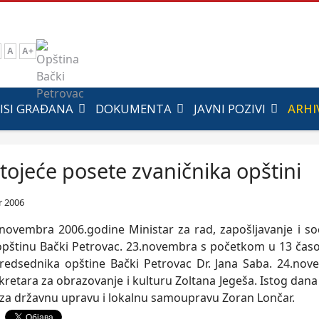
A
A+
ISI GRAĐANA
DOKUMENTA
JAVNI POZIVI
ARHI
tojeće posete zvaničnika opštini
 2006
novembra 2006.godine Ministar za rad, zapošljavanje i soc
opštinu Bački Petrovac. 23.novembra s početkom u 13 časo
edsednika opštine Bački Petrovac Dr. Jana Saba. 24.nove
kretara za obrazovanje i kulturu Zoltana Jegeša. Istog dana
r za državnu upravu i lokalnu samoupravu Zoran Lončar.