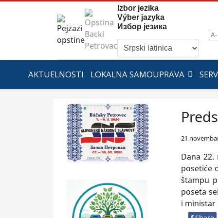
Izbor jezika
Výber jazyka
Избор језика
A-
AKTUELNOSTI
LOKALNA SAMOUPRAVA
SERV
Preds
21 novembar
Dana 22. 
posetiće 
štampu pr
poseta se
i minista
f
Share