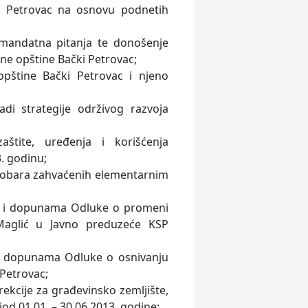
i Petrovac na osnovu podnetih
-mandatna pitanja te donošenje
e opštine Bački Petrovac;
pštine Bački Petrovac i njeno
di strategije održivog razvoja
štite, uređenja i korišćenja
3. godinu;
dobara zahvaćenih elementarnim
a i dopunama Odluke o promeni
Maglić u Javno preduzeće KSP
i dopunama Odluke o osnivanju
Petrovac;
irekcije za građevinsko zemljište,
od 01.01. – 30.06.2013. godine;