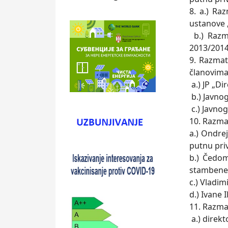
8. a.) Ra
ustanove 
b.) Razm
2013/2014
9. Razma
članovim
a.) JP „Di
b.) Javno
c.) Javno
10. Razma
a.) Ondrej
putnu pri
b.) Čedom
stambene 
c.) Vladim
d.) Ivane 
11. Razma
a.) direkt