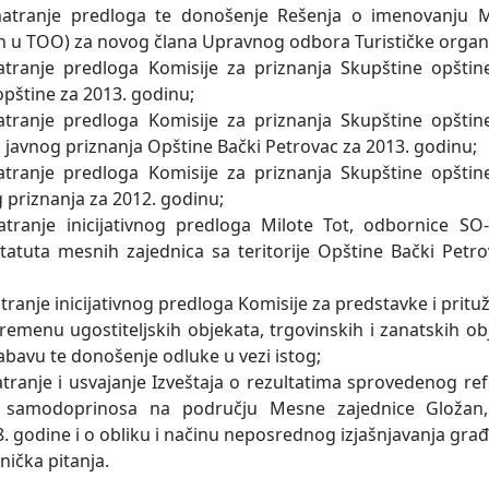
atranje predloga te donošenje Rešenja o imenovanju M
h u TOO) za novog člana Upravnog odbora Turističke organi
tranje predloga Komisije za priznanja Skupštine opštin
pštine za 2013. godinu;
tranje predloga Komisije za priznanja Skupštine opštin
javnog priznanja Opštine Bački Petrovac za 2013. godinu;
tranje predloga Komisije za priznanja Skupštine opštin
 priznanja za 2012. godinu;
tranje inicijativnog predloga Milote Tot, odbornice SO
tatuta mesnih zajednica sa teritorije Opštine Bački Petr
tranje inicijativnog predloga Komisije za predstavke i prit
emenu ugostiteljskih objekata, trgovinskih i zanatskih obj
abavu te donošenje odluke u vezi istog;
tranje i usvajanje Izveštaja o rezultatima sprovedenog 
 samodoprinosa na području Mesne zajednice Gložan,
8. godine i o obliku i načinu neposrednog izjašnjavanja gr
nička pitanja.