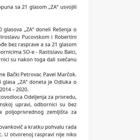
puna sa 21 glasom „ZA“ usvojili
.
 glasova „ZA“ doneli Rešenja o
iroslavu Pucovskom i Robertini
ođe bez rasprave a sa 21 glasom
nicima SO-e - Rastislavu Balci,
nici su nakon toga dali svečanu
e Bački Petrovac Pavel Marčok.
4 glasa „ZA“ doneta je Odluka o
 2014 – 2020.
ovodioca Odeljenja za privredu,
nskoj upravi, odbornici su bez
a poljoprivrednog zemljišta za
Jovankovič a kratku pohvalu rada
. U otvorenoj raspravi nije niko