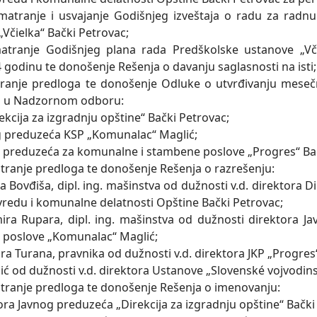
zmatranje i usvajanje Godišnjeg izveštaja o radu za rad
„Včielka“ Bački Petrovac;
atranje Godišnjeg plana rada Predškolske ustanove „Vči
 godinu te donošenje Rešenja o davanju saglasnosti na isti;
tranje predloga te donošenje Odluke o utvrđivanju mese
a u Nadzornom odboru:
rekcija za izgradnju opštine“ Bački Petrovac;
g preduzeća KSP „Komunalac“ Maglić;
g preduzeća za komunalne i stambene poslove „Progres“ Bač
tranje predloga te donošenje Rešenja o razrešenju:
a Bovđiša, dipl. ing. mašinstva od dužnosti v.d. direktora D
vredu i komunalne delatnosti Opštine Bački Petrovac;
ira Rupara, dipl. ing. mašinstva od dužnosti direktora 
poslove „Komunalac“ Maglić;
ira Turana, pravnika od dužnosti v.d. direktora JKP „Progres
Ilić od dužnosti v.d. direktora Ustanove „Slovenské vojvodin
tranje predloga te donošenje Rešenja o imenovanju:
ora Javnog preduzeća „Direkcija za izgradnju opštine“ Bački