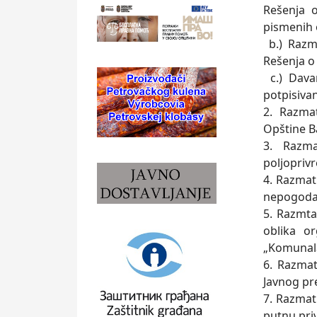
Rešenja 
pismenih 
b.) Razma
Rešenja o
c.) Dava
potpisivan
2. Razmat
Opštine B
3. Razma
poljoprivr
4. Razmat
nepogod
5. Razmt
oblika o
„Komunala
6. Razma
Javnog pr
7. Razmatr
putnu pri