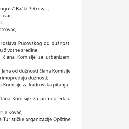
ogres“ Bački Petrovac;
rovac;
a:
etrovac;
iroslava Pucovskog od dužnosti
u životne sredine;
 člana Komisije za urbanizam,
 Jana od dužnosti člana Komisije
primopredaju dužnosti;.
 Komisije za kadrovska pitanja i
lana Komisije za primopredaju
rije Kovač,
Turističke organizacije Opštine