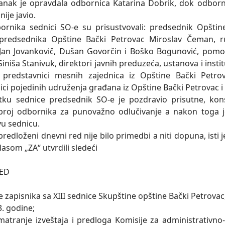
tanak je opravdala odbornica Katarina Dobrik, dok odborni
nije javio.
rnika sednici SO-e su prisustvovali: predsednik Opštin
predsednika Opštine Bački Petrovac Miroslav Čeman, ru
Jan Jovankovič, Dušan Govorčin i Boško Bogunović, pomo
iniša Stanivuk, direktori javnih preduzeća, ustanova i institu
 predstavnici mesnih zajednica iz Opštine Bački Petrova
ici pojedinih udruženja građana iz Opštine Bački Petrovac i
u sednice predsednik SO-e je pozdravio prisutne, kons
broj odbornika za punovažno odlučivanje a nakon toga 
vu sednicu.
redloženi dnevni red nije bilo primedbi a niti dopuna, isti j
lasom „ZA“ utvrdili sledeći
RED
e zapisnika sa XIII sednice Skupštine opštine Bački Petrovac
3. godine;
zmatranje izveštaja i predloga Komisije za administrativn