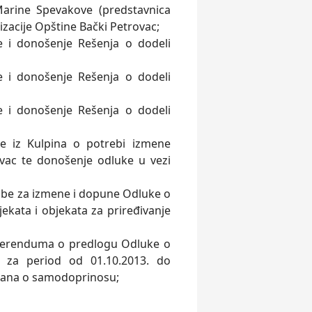
arine Spevakove (predstavnica
zacije Opštine Bački Petrovac;
e i donošenje Rešenja o dodeli
e i donošenje Rešenja o dodeli
e i donošenje Rešenja o dodeli
-e iz Kulpina o potrebi izmene
ovac te donošenje odluke u vezi
užbe za izmene i dopune Odluke o
ekata i objekata za priređivanje
referenduma o predlogu Odluke o
 za period od 01.10.2013. do
ađana o samodoprinosu;