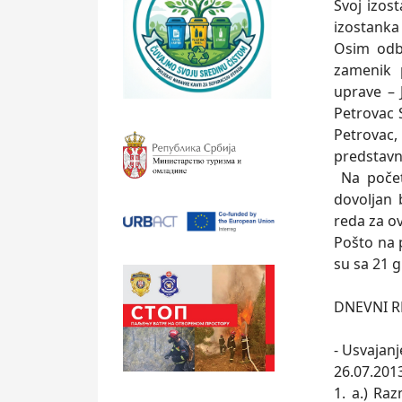
Svoj izos
izostanka 
Osim odbo
zamenik 
uprave – 
Petrovac S
Petrovac,
predstavn
Na početk
dovoljan 
reda za o
Pošto na p
su sa 21 g
DNEVNI 
- Usvajanj
26.07.201
1. a.) Ra