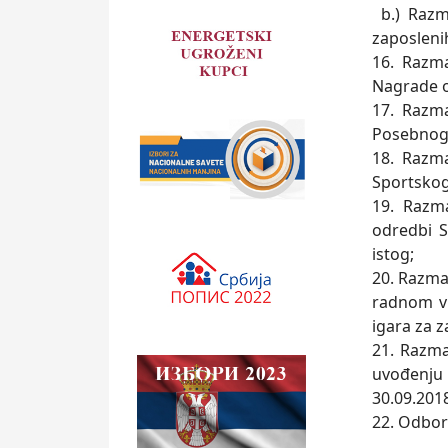
b.) Razm
zaposleni
16. Razma
Nagrade o
17. Razma
Posebnog 
18. Razma
Sportskog
19. Razma
odredbi S
istog;
20. Razma
radnom vr
igara za z
21. Razma
uvođenju
30.09.201
22. Odbor