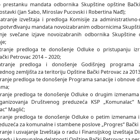
o prestanku mandata odbornika Skupštine opštine Bačk
ostavki (Jan Sabo, Miroslav Pucovski i Robertina Nađ);
tranje izveštaja i predloga Komisije za administrativno
 potvrđivanju mandata novoizabranim odbornicima Skupštin
nje svečane izjave novoizabranih odbornika Skupštine o
je;
ranje predloga te donošenje Odluke o pristupanju izra
ački Petrovac 2014 – 2020;
tranje predloga i donošenje Godišnjeg programa za
ednog zemljišta za teritoriju Opštine Bački Petrovac za 201
ranje predloga te donošenje Programa sanacije i obnove 
ama;
aranje predloga te donošenje Odluke o drugim izmenam
rganizovanja Društvenog preduzeća KSP „Komunalac“ 
c“ Maglić;
tranje predloga te donošenje Odluke o petim izmenama 
eduzeća za komunalne i stambene poslove „Progres“ Bački 
anje i usvajanje Izveštaja o radu i Finansijskog izveštaja D
vredu i komunalne delatnosti Opštine Bački Petrovac za peri