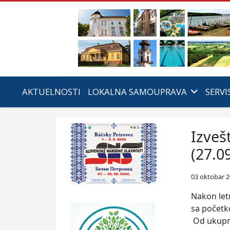
AKTUELNOSTI
LOKALNA SAMOUPRAVA
SERVI
Izveš
(27.0
03 oktobar 
Nakon let
sa početk
Od ukupno