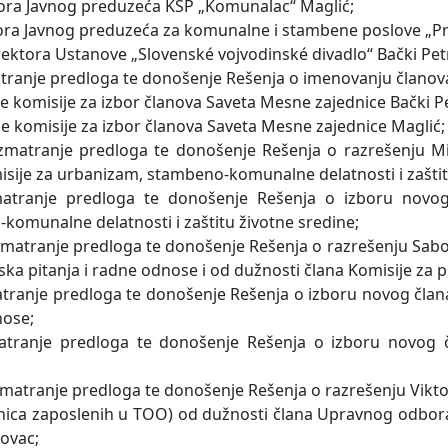
tora Javnog preduzeća KSP „Komunalac“ Maglić;
tora Javnog preduzeća za komunalne i stambene poslove „Pr
irektora Ustanove „Slovenské vojvodinské divadlo“ Bački Pet
tranje predloga te donošenje Rešenja o imenovanju članov
ne komisije za izbor članova Saveta Mesne zajednice Bački P
ne komisije za izbor članova Saveta Mesne zajednice Maglić;
azmatranje predloga te donošenje Rešenja o razrešenju M
isije za urbanizam, stambeno-komunalne delatnosti i zaštit
atranje predloga te donošenje Rešenja o izboru novog
komunalne delatnosti i zaštitu životne sredine;
azmatranje predloga te donošenje Rešenja o razrešenju Sabo
ska pitanja i radne odnose i od dužnosti člana Komisije za 
tranje predloga te donošenje Rešenja o izboru novog člana
nose;
atranje predloga te donošenje Rešenja o izboru novog č
azmatranje predloga te donošenje Rešenja o razrešenju Vikto
nica zaposlenih u TOO) od dužnosti člana Upravnog odbora 
rovac;