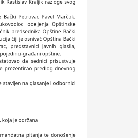
k Rastislav Kraljik razloge svog
e Bački Petrovac Pavel Marčok,
kovodioci odeljenja Opštinske
ćnik predsednika Opštine Bački
cija čiji je osnivač Opština Bački
c, predstavnici javnih glasila,
 pojedinci-građani opštine.
tatovao da sednici prisustvuje
je prezentirao predlog dnevnog
e stavljen na glasanje i odbornici
, koja je održana
o-mandatna pitanja te donošenje