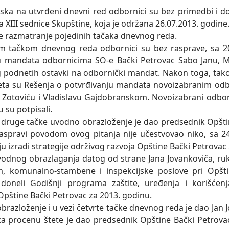
ska na utvrđeni dnevni red odbornici su bez primedbi i do
a XIII sednice Skupštine, koja je održana 26.07.2013. godine
je razmatranje pojedinih tačaka dnevnog reda.
 tačkom dnevnog reda odbornici su bez rasprave, sa 20
 mandata odbornicima SO-e Bački Petrovac Sabo Janu, M
 podnetih ostavki na odbornički mandat. Nakon toga, tak
eta su Rešenja o potvrđivanju mandata novoizabranim odbor
Zotoviću i Vladislavu Gajdobranskom. Novoizabrani odbor
tu su potpisali.
ruge tačke uvodno obrazloženje je dao predsednik Opštin
aspravi povodom ovog pitanja nije učestvovao niko, sa 2
u izradi strategije održivog razvoja Opštine Bački Petrovac
dnog obrazlaganja datog od strane Jana Jovankoviča, ruk
, komunalno-stambene i inspekcijske poslove pri Opšti
doneli Godišnji programa zaštite, uređenja i korišćenj
 Opštine Bački Petrovac za 2013. godinu.
razloženje i u vezi četvrte tačke dnevnog reda je dao Jan 
za procenu štete je dao predsednik Opštine Bački Petrovac