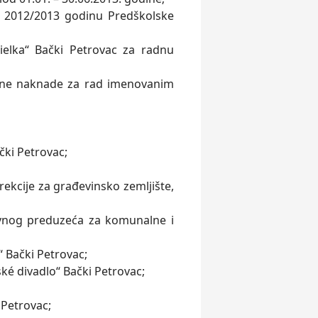
nu 2012/2013 godinu Predškolske
elka“ Bački Petrovac za radnu
čne naknade za rad imenovanim
ki Petrovac;
irekcije za građevinsko zemljište,
Javnog preduzeća za komunalne i
“ Bački Petrovac;
ské divadlo“ Bački Petrovac;
 Petrovac;