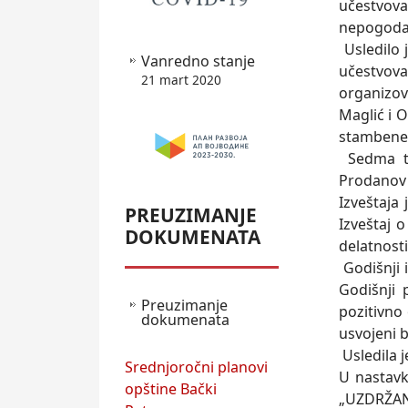
učestvova
nepogod
Usledilo 
Vanredno stanje
učestvo
21 mart 2020
organizo
Maglić i 
stambene 
Sedma ta
Prodanov 
Izveštaja 
PREUZIMANJE
Izveštaj 
DOKUMENATA
delatnosti
Godišnji 
Godišnji 
Preuzimanje
pozitivno
dokumenata
usvojeni 
Usledila j
Srednjoročni planovi
U nastavk
opštine Bački
„UZDRŽAN“