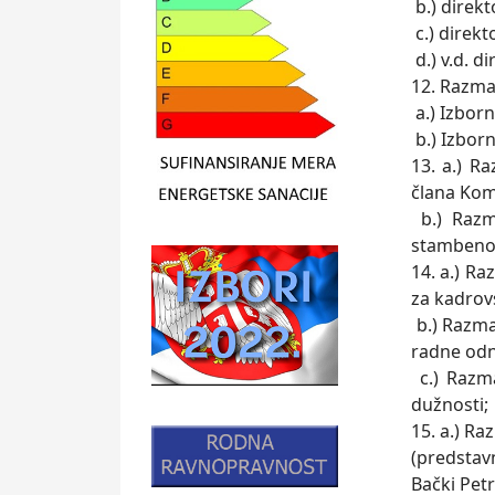
b.) direk
c.) direk
d.) v.d. d
12. Razma
a.) Izbor
b.) Izbor
13. a.) R
člana Kom
b.) Razm
stambeno-
14. a.) R
za kadrov
b.) Razma
radne od
c.) Razm
dužnosti;
15. a.) R
(predstav
Bački Pet