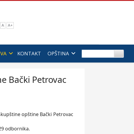
A
A+
IVA
KONTAKT
OPŠTINA
ne Bački Petrovac
Skupštine opštine Bački Petrovac
 29 odbornika.