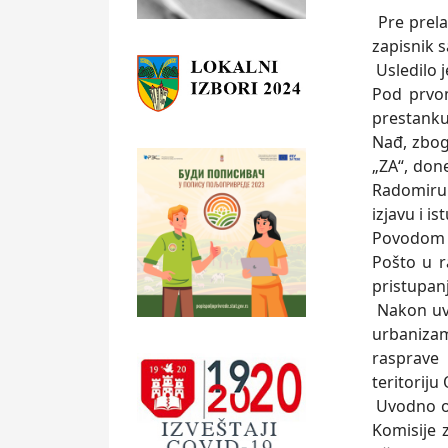
Pre prela
zapisnik s
Usledilo 
Pod prvom
prestanku
Nađ, zbog
„ZA“, don
Radomiru 
izjavu i is
Povodom d
Pošto u r
pristupanj
Nakon uvo
urbanizam
rasprave 
teritoriju
Uvodno ob
Komisije 