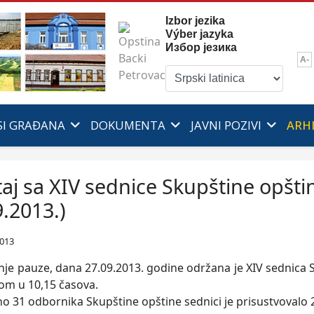
Izbor jezika
Výber jazyka
Избор језика
A-
SI GRAĐANA
DOKUMENTA
JAVNI POZIVI
ARH
taj sa XIV sednice Skupštine opšti
9.2013.)
2013
nje pauze, dana 27.09.2013. godine održana je XIV sednica 
om u 10,15 časova.
 31 odbornika Skupštine opštine sednici je prisustvovalo