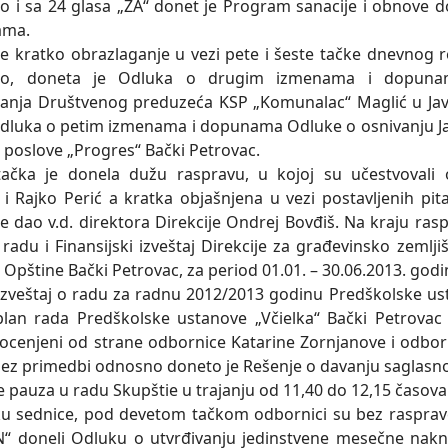
o i sa 24 glasa „ZA“ donet je Program sanacije i obnove
ama.
je kratko obrazlaganje u vezi pete i šeste tačke dnevnog r
vao, doneta je Odluka o drugim izmenama i dopuna
vanja Društvenog preduzeća KSP „Komunalac“ Maglić u Ja
Odluka o petim izmenama i dopunama Odluke o osnivanju J
poslove „Progres“ Bački Petrovac.
čka je donela dužu raspravu, u kojoj su učestvovali o
i Rajko Perić a kratka objašnjena u vezi postavljenih pit
je dao v.d. direktora Direkcije Ondrej Bovđiš. Na kraju ras
o radu i Finansijski izveštaj Direkcije za građevinsko zeml
 Opštine Bački Petrovac, za period 01.01. – 30.06.2013. godi
izveštaj o radu za radnu 2012/2013 godinu Predškolske ust
plan rada Predškolske ustanove „Včielka“ Bački Petrova
 ocenjeni od strane odbornice Katarine Zornjanove i odborni
bez primedbi odnosno doneto je Rešenje o davanju saglasno
e pauza u radu Skupštie u trajanju od 11,40 do 12,15 časova
u sednice, pod devetom tačkom odbornici su bez rasprave
 doneli Odluku o utvrđivanju jedinstvene mesečne naknad