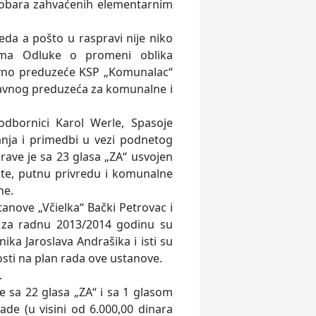
 dobara zahvaćenih elementarnim
eda a pošto u raspravi nije niko
ma Odluke o promeni oblika
vno preduzeće KSP „Komunalac“
avnog preduzeća za komunalne i
dbornici Karol Werle, Spasoje
anja i primedbi u vezi podnetog
prave je sa 23 glasa „ZA“ usvojen
jište, putnu privredu i komunalne
ne.
anove „Včielka“ Bački Petrovac i
c za radnu 2013/2014 godinu su
ka Jaroslava Andrašika i isti su
sti na plan rada ove ustanove.
.
 sa 22 glasa „ZA“ i sa 1 glasom
e (u visini od 6.000,00 dinara