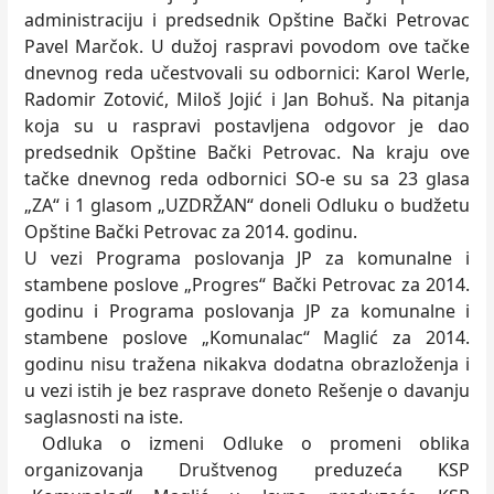
administraciju i predsednik Opštine Bački Petrovac
Pavel Marčok. U dužoj raspravi povodom ove tačke
dnevnog reda učestvovali su odbornici: Karol Werle,
Radomir Zotović, Miloš Jojić i Jan Bohuš. Na pitanja
koja su u raspravi postavljena odgovor je dao
predsednik Opštine Bački Petrovac. Na kraju ove
tačke dnevnog reda odbornici SO-e su sa 23 glasa
„ZA“ i 1 glasom „UZDRŽAN“ doneli Odluku o budžetu
Opštine Bački Petrovac za 2014. godinu.
U vezi Programa poslovanja JP za komunalne i
stambene poslove „Progres“ Bački Petrovac za 2014.
godinu i Programa poslovanja JP za komunalne i
stambene poslove „Komunalac“ Maglić za 2014.
godinu nisu tražena nikakva dodatna obrazloženja i
u vezi istih je bez rasprave doneto Rešenje o davanju
saglasnosti na iste.
Odluka o izmeni Odluke o promeni oblika
organizovanja Društvenog preduzeća KSP