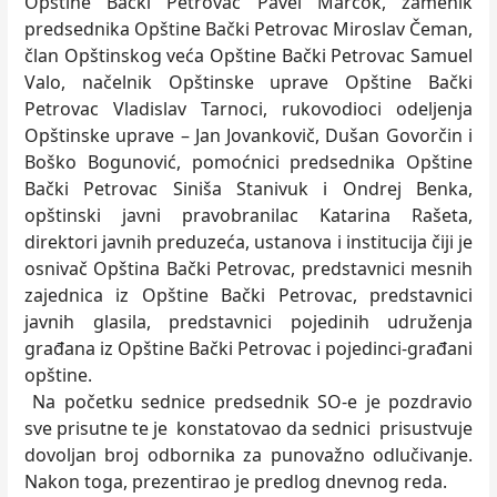
Opštine Bački Petrovac Pavel Marčok, zamenik
predsednika Opštine Bački Petrovac Miroslav Čeman,
član Opštinskog veća Opštine Bački Petrovac Samuel
Valo, načelnik Opštinske uprave Opštine Bački
Petrovac Vladislav Tarnoci, rukovodioci odeljenja
Opštinske uprave – Jan Jovankovič, Dušan Govorčin i
Boško Bogunović, pomoćnici predsednika Opštine
Bački Petrovac Siniša Stanivuk i Ondrej Benka,
opštinski javni pravobranilac Katarina Rašeta,
direktori javnih preduzeća, ustanova i institucija čiji je
osnivač Opština Bački Petrovac, predstavnici mesnih
zajednica iz Opštine Bački Petrovac, predstavnici
javnih glasila, predstavnici pojedinih udruženja
građana iz Opštine Bački Petrovac i pojedinci-građani
opštine.
Na početku sednice predsednik SO-e je pozdravio
sve prisutne te je konstatovao da sednici prisustvuje
dovoljan broj odbornika za punovažno odlučivanje.
Nakon toga, prezentirao je predlog dnevnog reda.