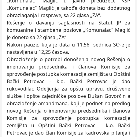
„Komunalac“ Maglić u Javno preduzeće KSP
„Komunalac“ Maglić je takođe doneta bez dodatnog
obrazlaganja i rasprave, sa 22 glasa „ZA“.
Rešenje o davanju saglasnosti na Statut JP za
komuanlne i stambene poslove „Komunalac“ Maglić
je doneto sa 22 glasa „ZA“.
Nakon pauze, koja je data u 11,56 sednica SO-e je
nastavljena u 12,25 časova.
Obrazloženje o potrebi donošenja novog Rešenja o
imenovanju predsednika i članova Komisije za
sprovođenje postupka komasacije zemljišta u Opštini
Bački Petrovac – k.o. Bački Petrovac je dao
rukovodilac Odeljenja za opštu upravu, društvene
službe i opšte zajedničke poslove Dušan Govorčin a
obrazloženje amandmana, koji je podnet na predlog
novog Rešenja o imenovanju predsednika i članova
Komisije za sprovođenje postupka komasacije
zemljišta u Opštini Bački Petrovac – k.o. Bački
Petrovac je dao član Komisije za kadrovska pitanja i