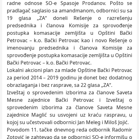
radne odnose SO-e Spasoje Prodanov. Pošto se
pradlagač saglasio sa amandmanom, odbornici su sa
19 glasa „ZA“ doneli Rešenje o razrešenju
predsednika i članova Komisije za sprovođenje
postupka komasacije zemljišta u Opštini Bački
Petrovac – k.o. Bački Petrovac kao i novo Rešenje o
imenovanju predsednika i članova Komisije za
sprovođenje postupka komasacije zemljišta u Opštini
Bački Petrovac – k.o. Bački Petrovac.
Lokalni akcioni plan za mlade Opštine Bački Petrovac
za period 2014 – 2019 godinu je donet bez dodatnog
obrazlaganja i bez rasprave, sa 22 glasa „ZA“.
Izveštaj o sprovedenim izborima za članove Saveta
Mesne zajednice Bački Petrovac i Izveštaj o
sprovedenim izborima za članove Saveta Mesne
zajednice Maglić su usvojeni uz kraću raspravu, u
kojoj su učestvovali odbornici Jan Meleg i Miloš Jojić.
Povodom 11. tačke dnevnog reda odbornik Radomir
Zotović je zahtevao da se odbornici SO-e informišu o