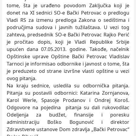
tome, šta je urađeno povodom Zaključka koji je
donet na XI sednici SO-e Bački Petrovac o predlogu
Vladi RS za izmenu predloga Zakona o sedištima i
područjima sudova i javnih tužilaštava. U vezi tog
zahteva, predsednik SO-e Bački Petrovac Rajko Perić
je pročitao dopis, koji je Vladi Republike Srbije
upućen dana 07.05.2013. godine. Takođe, načelnik
Opštinske uprave Opštine Bački Petrovac Vladislav
Tarnoci je informisao odbornike i javnost o tome, šta
je preduzeto od strane izvršne vlasti opštine u vezi
ovog pitanja.
Na kraju sednice, usledila su odbornička pitanja.
Pitanja su postavili odbornici: Katarina Zornjanova,
Karol Werle, Spasoje Prodanov i Ondrej Koroš.
Odgovore na pojedina pitanja su dali rukovodilac
Odeljenja za budžet, finansije i poresku
administraciju Boško Bogunović i direktor
Zdravstvene ustanove Dom zdravlja „Bački Petrovac“