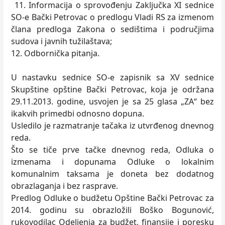
11. Informacija o sprovođenju Zaključka XI sednice
SO-e Bački Petrovac o predlogu Vladi RS za izmenom
člana predloga Zakona o sedištima i područjima
sudova i javnih tužilaštava;
12. Odbornička pitanja.
U nastavku sednice SO-e zapisnik sa XV sednice
Skupštine opštine Bački Petrovac, koja je održana
29.11.2013. godine, usvojen je sa 25 glasa „ZA“ bez
ikakvih primedbi odnosno dopuna.
Usledilo je razmatranje tačaka iz utvrđenog dnevnog
reda.
Što se tiče prve tačke dnevnog reda, Odluka o
izmenama i dopunama Odluke o lokalnim
komunalnim taksama je doneta bez dodatnog
obrazlaganja i bez rasprave.
Predlog Odluke o budžetu Opštine Bački Petrovac za
2014. godinu su obrazložili Boško Bogunović,
rukovodilac Odeljenja za budžet, finansije i poresku