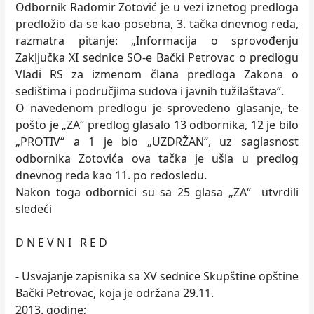
Odbornik Radomir Zotović je u vezi iznetog predloga
predložio da se kao posebna, 3. tačka dnevnog reda,
razmatra pitanje: „Informacija o sprovođenju
Zaključka XI sednice SO-e Bački Petrovac o predlogu
Vladi RS za izmenom člana predloga Zakona o
sedištima i područjima sudova i javnih tužilaštava“.
O navedenom predlogu je sprovedeno glasanje, te
pošto je „ZA“ predlog glasalo 13 odbornika, 12 je bilo
„PROTIV“ a 1 je bio „UZDRŽAN“, uz saglasnost
odbornika Zotovića ova tačka je ušla u predlog
dnevnog reda kao 11. po redosledu.
Nakon toga odbornici su sa 25 glasa „ZА“ utvrdili
sledeći
D N E V N I R E D
- Usvajanje zapisnika sa XV sednice Skupštine opštine
Bački Petrovac, koja je održana 29.11.
2013. godine;